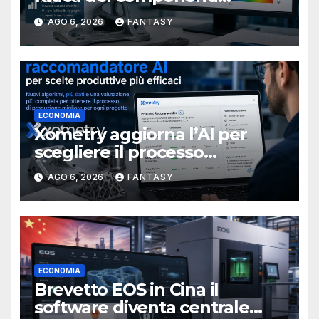
metallici stampati in 3D
AGO 6, 2026
FANTASY
ECONOMIA
Xometry aggiorna l’AI per
scegliere il processo
produttivo più adatto
AGO 6, 2026
FANTASY
ECONOMIA
Brevetto EOS in Cina il
software diventa centrale