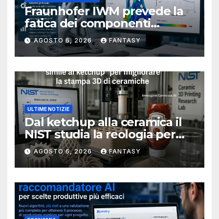
Fraunhofer IWM prevede la
fatica dei componenti
metallici stampati in 3D
AGOSTO 6, 2026
FANTASY
ULTIME NOTIZIE
Dal ketchup alla ceramica il
NIST studia la reologia per
rendere più affidabile la
AGOSTO 6, 2026
FANTASY
stampa 3D