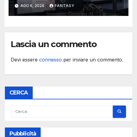
nella stampa 3D industriale
AGO 6, 2026
FANTASY
Lascia un commento
Devi essere
connesso
per inviare un commento.
CERCA
Pubblicità