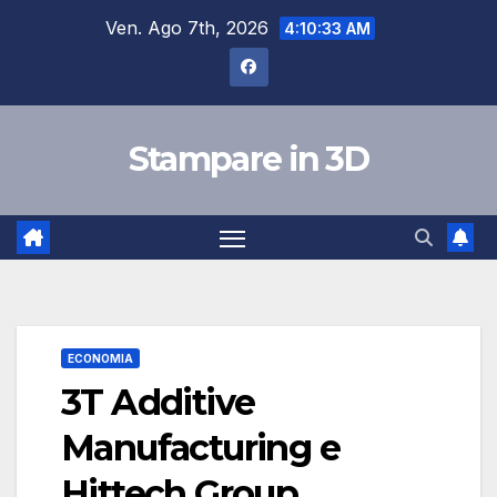
Salta
Ven. Ago 7th, 2026
4:10:34 AM
al
contenuto
Stampare in 3D
ECONOMIA
3T Additive
Manufacturing e
Hittech Group