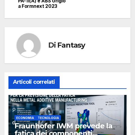
articoli
PA-11(A) e ABS Grigio
a Formnext 2023
Di
Fantasy
Articoli correlati
ECONOMIA
TECNOLOGIA
Fraunhofer IWM prevede la
fatica dei componenti