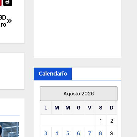
 3D
iro
Calendario
Agosto 2026
L
M
M
G
V
S
D
1
2
3
4
5
6
7
8
9