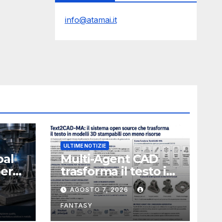
info@atamai.it
ULTIME NOTIZIE
bal
Multi-Agent CAD
perà
trasforma il testo in
CAD usando 116
AGOSTO 7, 2026
volte meno token
FANTASY
nata