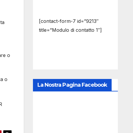
[contact-form-7 id=”9213″
ta
title=”Modulo di contatto 1″]
are o
va o
La Nostra Pagina Facebook
R