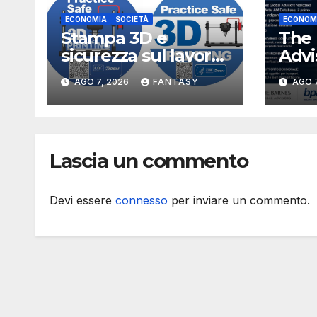
ECONOMIA
SOCIETÀ
ECONOM
Stampa 3D e
The 
sicurezza sul lavoro,
Advi
i rischi dell’additive
per 
AGO 7, 2026
FANTASY
AGO 7
manufacturing
data
secondo NIOSH
sta
meta
alla 
Lascia un commento
stat
Devi essere
connesso
per inviare un commento.