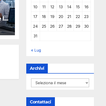
10
11
12
13
14
15
16
17
18
19
20
21
22
23
 la
O
24
25
26
27
28
29
30
Y
mpa
31
« Lug
Archivi
Archivi
Contattaci