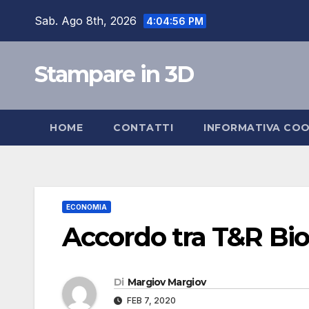
Salta
Sab. Ago 8th, 2026
4:04:56 PM
al
contenuto
Stampare in 3D
HOME
CONTATTI
INFORMATIVA COO
ECONOMIA
Accordo tra T&R Bio
Di
Margiov Margiov
FEB 7, 2020