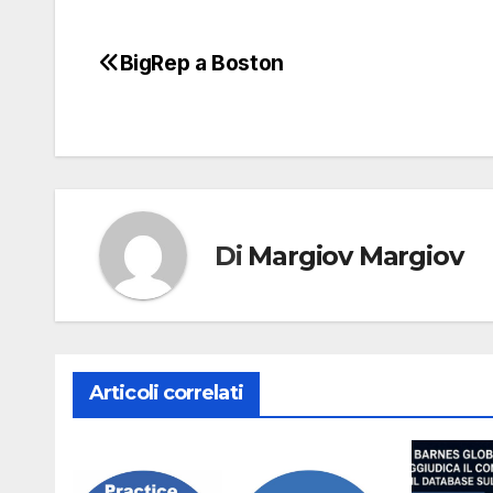
BigRep a Boston
Navigazione
articoli
Di
Margiov Margiov
Articoli correlati