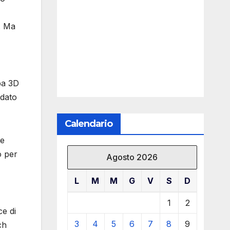
D. Ma
pa 3D
ldato
Calendario
re
o per
Agosto 2026
L
M
M
G
V
S
D
1
2
ce di
3
4
5
6
7
8
9
ch