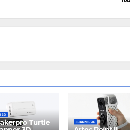
R 3D
kerpro Turtle
SCANNER 3D
canner 3D
Artec Point II