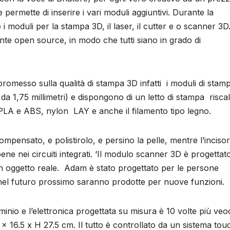
e permette di inserire i vari moduli aggiuntivi. Durante la
i moduli per la stampa 3D, il laser, il cutter e o scanner 3
nte open source, in modo che tutti siano in grado di
romesso sulla qualità di stampa 3D infatti i moduli di stam
 da 1,75 millimetri) e dispongono di un letto di stampa risca
e PLA e ABS, nylon LAY e anche il filamento tipo legno.
ompensato, e polistirolo, e persino la pelle, mentre l’inciso
ne nei circuiti integrati. ‘Il modulo scanner 3D è progettat
un oggetto reale. Adam è stato progettato per le persone
he nel futuro prossimo saranno prodotte per nuove funzioni.
inio e l’elettronica progettata su misura è 10 volte più veo
 16.5 x H 27.5 cm. Il tutto è controllato da un sistema tou