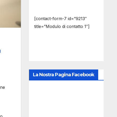
[contact-form-7 id=”9213″
title=”Modulo di contatto 1″]
La Nostra Pagina Facebook
ine
zo