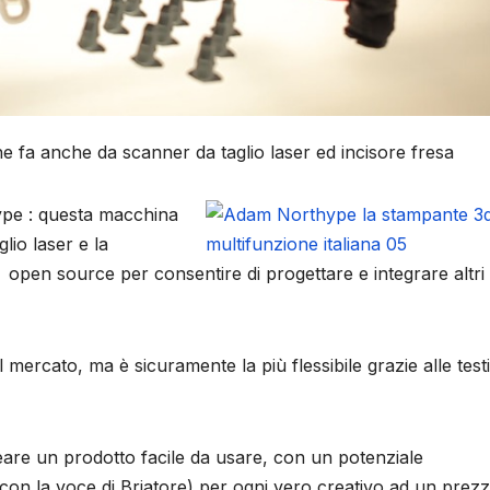
he fa anche da scanner da taglio laser ed incisore fresa
hype : questa macchina
lio laser e la
pen source per consentire di progettare e integrare altri
mercato, ma è sicuramente la più flessibile grazie alle test
eare un prodotto facile da usare, con un potenziale
(con la voce di Briatore) per ogni vero creativo ad un prez