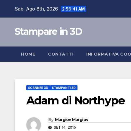
Skip
Sab. Ago 8th, 2026
2:56:42 AM
to
content
Stampare in 3D
HOME
CONTATTI
INFORMATIVA COO
SCANNER 3D
STAMPANTI 3D
Adam di Northype
By
Margiov Margiov
SET 14, 2015