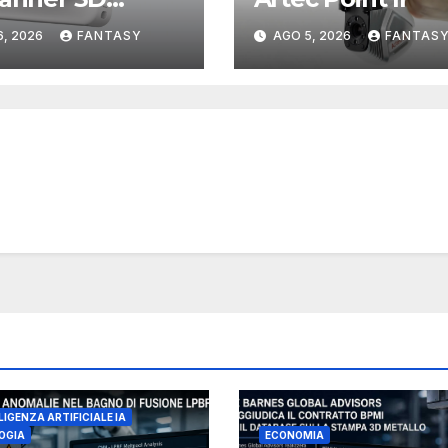
lare con tre
6, 2026
FANTASY
AGO 5, 2026
FANTAS
ine
rcambiabili
LIGENZA ARTIFICIALE IA
OGIA
ECONOMIA