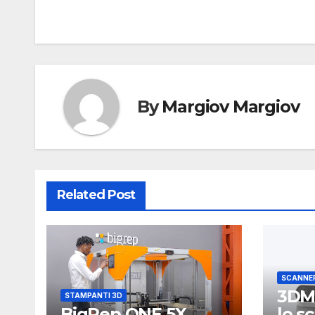
articoli
By
Margiov Margiov
Related Post
SCANNE
3DMa
STAMPANTI 3D
BigRep ONE.5X
lo s