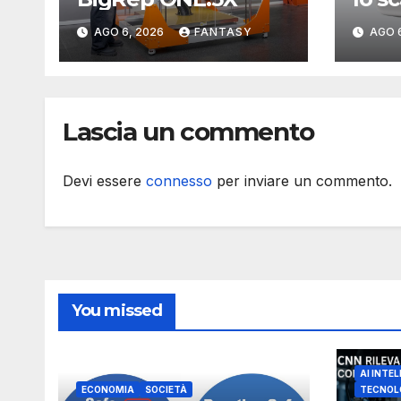
modu
AGO 6, 2026
FANTASY
AGO 
test
inte
Lascia un commento
Devi essere
connesso
per inviare un commento.
You missed
AI INTEL
ECONOMIA
SOCIETÀ
TECNOL