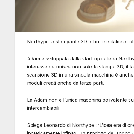
Northype la stampante 3D all in one italiana, c
Adam è sviluppata dalla start up italiana Nort
interessante unisce non solo la stampa 3D, il tag
scansione 3D in una singola macchina è anche o
moduli creati anche da terze parti.
La Adam non è l’unica macchina polivalente sul 
intercambiabili.
Spiega Leonardo di Northype : ‘L’idea era di cr
ipoteticamente infinito, un prodotto da sogno 