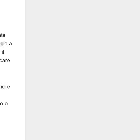
nte
ggio a
il
rcare
ici e
to o