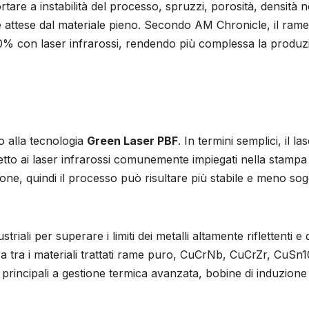
tare a instabilità del processo, spruzzi, porosità, densità 
lle attese dal materiale pieno. Secondo AM Chronicle, il rame
0% con laser infrarossi, rendendo più complessa la produz
o alla tecnologia
Green Laser PBF
. In termini semplici, il la
tto ai laser infrarossi comunemente impiegati nella stampa
ione, quindi il processo può risultare più stabile e meno sog
triali per superare i limiti dei metalli altamente riflettenti e 
ica tra i materiali trattati rame puro, CuCrNb, CuCrZr, CuSn1
 principali a gestione termica avanzata, bobine di induzione