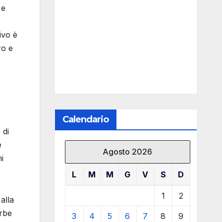
 e
ivo è
ro e
Calendario
 di
e
Agosto 2026
i
L
M
M
G
V
S
D
1
2
 alla
orbe
3
4
5
6
7
8
9