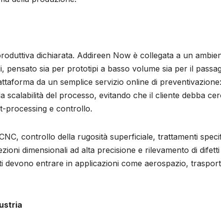
à produttiva dichiarata. Addireen Now è collegata a un ambie
i, pensato sia per prototipi a basso volume sia per il passa
iattaforma da un semplice servizio online di preventivazione: 
a scalabilità del processo, evitando che il cliente debba ce
st-processing e controllo.
C, controllo della rugosità superficiale, trattamenti specif
spezioni dimensionali ad alta precisione e rilevamento di difetti
ti devono entrare in applicazioni come aerospazio, traspor
ustria