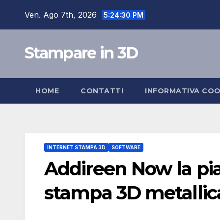
Salta
Ven. Ago 7th, 2026
5:24:30 PM
al
contenuto
Stampare in 3D
HOME
CONTATTI
INFORMATIVA COO
INTERNET STAMPA 3D
SOFTWARE
Addireen Now la pia
stampa 3D metallica