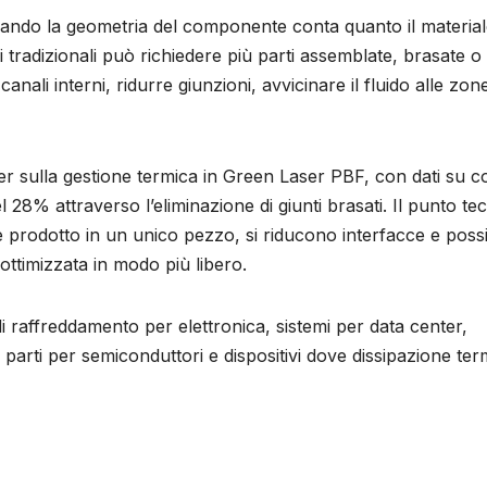
uando la geometria del componente conta quanto il material
tradizionali può richiedere più parti assemblate, brasate o
nali interni, ridurre giunzioni, avvicinare il fluido alle zon
er sulla gestione termica in Green Laser PBF, con dati su c
el 28% attraverso l’eliminazione di giunti brasati. Il punto te
rodotto in un unico pezzo, si riducono interfacce e possib
ottimizzata in modo più libero.
di raffreddamento per elettronica, sistemi per data center,
i, parti per semiconduttori e dispositivi dove dissipazione ter