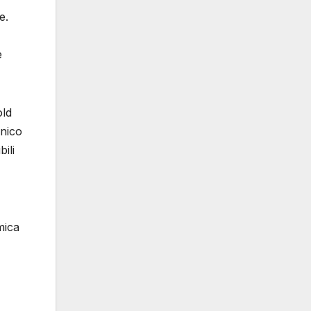
e.
e
old
cnico
ili
mica