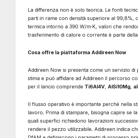
La differenza non è solo teorica. Le fonti tecni
parti in rame con densità superiore al 99,8%, c
termica intorno a 390 W/m·K, valori che rendo
trasferimento di calore o corrente è parte dell
Cosa offre la piattaforma Addireen Now
Addireen Now si presenta come un servizio di pr
stima e può affidare ad Addireen il percorso com
per il lancio comprende
Ti6Al4V
,
AlSi10Mg
,
a
Il flusso operativo è importante perché nella s
lavoro. Prima di stampare, bisogna capire se l
quali superfici richiedono lavorazioni successiv
rendere il pezzo utilizzabile. Addireen indica c
DfAM e definiscono i parametri di processo pri