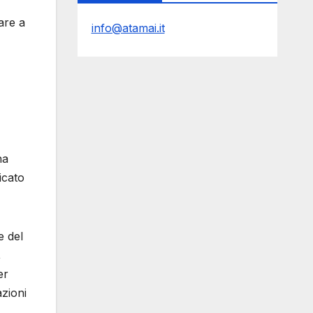
are a
info@atamai.it
na
icato
e del
,
er
azioni