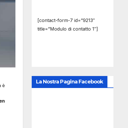
[contact-form-7 id=”9213″
title=”Modulo di contatto 1″]
La Nostra Pagina Facebook
a è
en