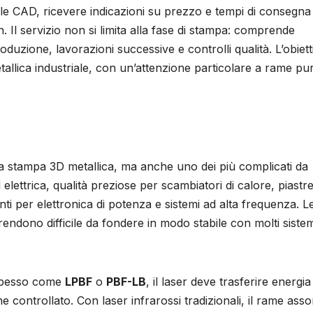
file CAD, ricevere indicazioni su prezzo e tempi di consegna
. Il servizio non si limita alla fase di stampa: comprende
uzione, lavorazioni successive e controlli qualità. L’obiett
tallica industriale, con un’attenzione particolare a rame pu
r la stampa 3D metallica, ma anche uno dei più complicati da
lettrica, qualità preziose per scambiatori di calore, piastre
i per elettronica di potenza e sistemi ad alta frequenza. L
rendono difficile da fondere in modo stabile con molti sistem
a spesso come
LPBF
o
PBF-LB
, il laser deve trasferire energia
 controllato. Con laser infrarossi tradizionali, il rame ass