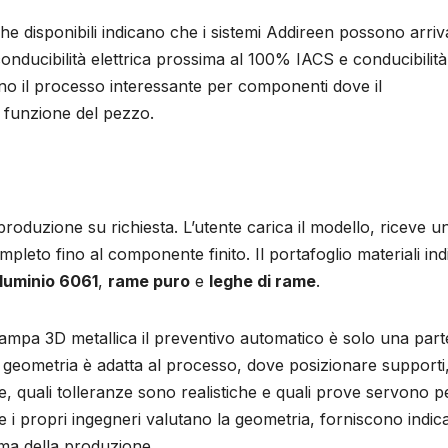
che disponibili indicano che i sistemi Addireen possono arriv
onducibilità elettrica prossima al 100% IACS e conducibilità
no il processo interessante per componenti dove il
a funzione del pezzo.
oduzione su richiesta. L’utente carica il modello, riceve u
pleto fino al componente finito. Il portafoglio materiali ind
lluminio 6061
,
rame puro
e
leghe di rame
.
tampa 3D metallica il preventivo automatico è solo una part
a geometria è adatta al processo, dove posizionare supporti
e, quali tolleranze sono realistiche e quali prove servono p
he i propri ingegneri valutano la geometria, forniscono indic
ma della produzione.