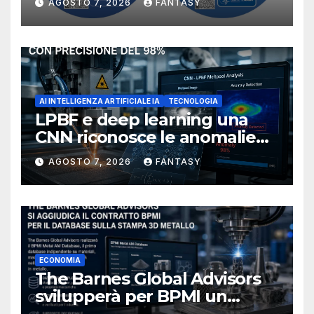
AGOSTO 7, 2026
FANTASY
NIOSH
AI INTELLIGENZA ARTIFICIALE IA
TECNOLOGIA
LPBF e deep learning una
CNN riconosce le anomalie
del bagno di fusione
AGOSTO 7, 2026
FANTASY
ECONOMIA
The Barnes Global Advisors
svilupperà per BPMI un
database per la stampa 3D