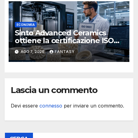
ECONOMIA
Sinto Advanced Ceramics
ottiene la certificazione ISO
9001 per la stampa 3D di
AGO 7, 2026
FANTASY
ceramiche tecniche
Lascia un commento
Devi essere
connesso
per inviare un commento.