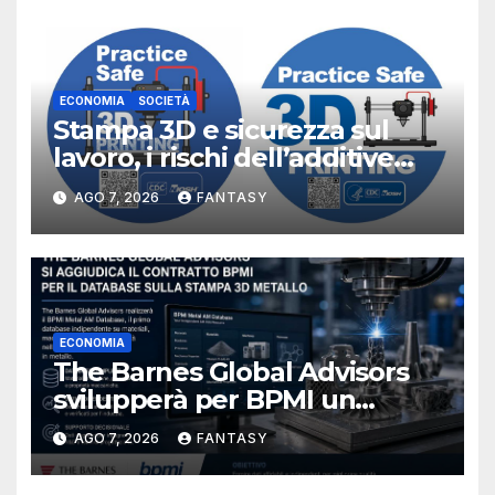
ECONOMIA
SOCIETÀ
Stampa 3D e sicurezza sul
lavoro, i rischi dell’additive
manufacturing secondo
AGO 7, 2026
FANTASY
NIOSH
ECONOMIA
The Barnes Global Advisors
svilupperà per BPMI un
database per la stampa 3D
AGO 7, 2026
FANTASY
metallica destinata alla filiera
navale statunitense