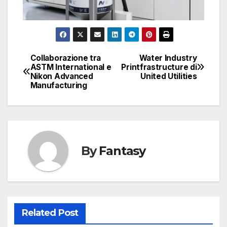
Collaborazione tra
Water Industry
Navigazione
ASTM International e
Printfrastructure di
Nikon Advanced
United Utilities
articoli
Manufacturing
By
Fantasy
Related Post