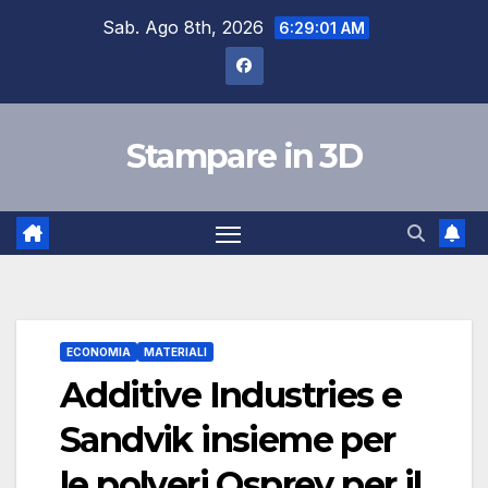
Skip
Sab. Ago 8th, 2026
6:29:02 AM
to
content
Stampare in 3D
ECONOMIA
MATERIALI
Additive Industries e
Sandvik insieme per
le polveri Osprey per il