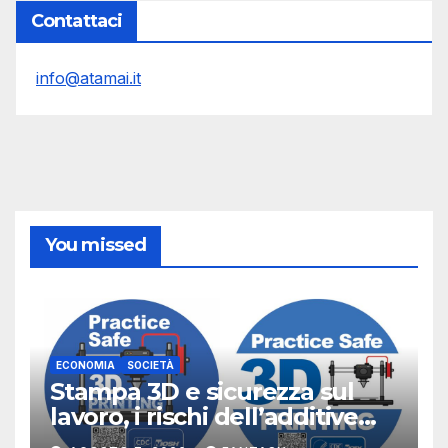
Contattaci
info@atamai.it
You missed
ECONOMIA
SOCIETÀ
Stampa 3D e sicurezza sul
lavoro, i rischi dell’additive
manufacturing secondo