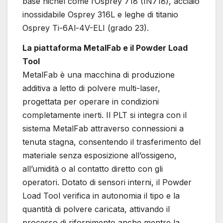
base nichel come l’Osprey 718 (IN718), acciaio
inossidabile Osprey 316L e leghe di titanio
Osprey Ti-6Al-4V-ELI (grado 23).
La piattaforma MetalFab e il Powder Load
Tool
MetalFab è una macchina di produzione
additiva a letto di polvere multi-laser,
progettata per operare in condizioni
completamente inerti. Il PLT si integra con il
sistema MetalFab attraverso connessioni a
tenuta stagna, consentendo il trasferimento del
materiale senza esposizione all’ossigeno,
all’umidità o al contatto diretto con gli
operatori. Dotato di sensori interni, il Powder
Load Tool verifica in autonomia il tipo e la
quantità di polvere caricata, attivando il
processo di rifornimento anche mentre la