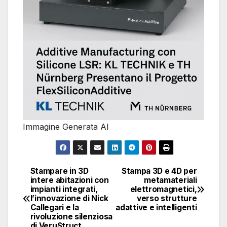
Immagine Generata AI
Stampare in 3D
Stampa 3D e 4D per
Navigazione
intere abitazioni con
metamateriali
impianti integrati,
elettromagnetici,
articoli
l’innovazione di Nick
verso strutture
Callegari e la
adattive e intelligenti
rivoluzione silenziosa
di VeruStruct