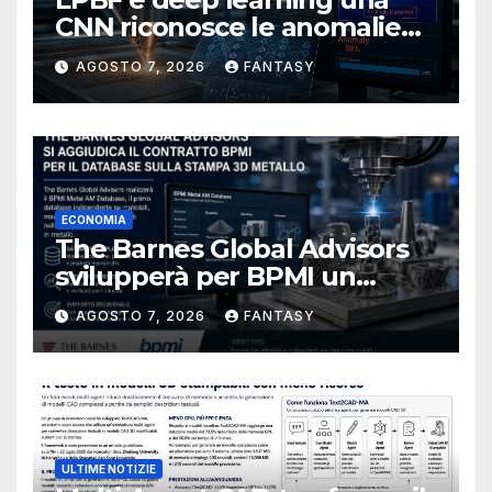
CNN riconosce le anomalie
del bagno di fusione
AGOSTO 7, 2026
FANTASY
ECONOMIA
The Barnes Global Advisors
svilupperà per BPMI un
database per la stampa 3D
AGOSTO 7, 2026
FANTASY
metallica destinata alla filiera
navale statunitense
ULTIME NOTIZIE