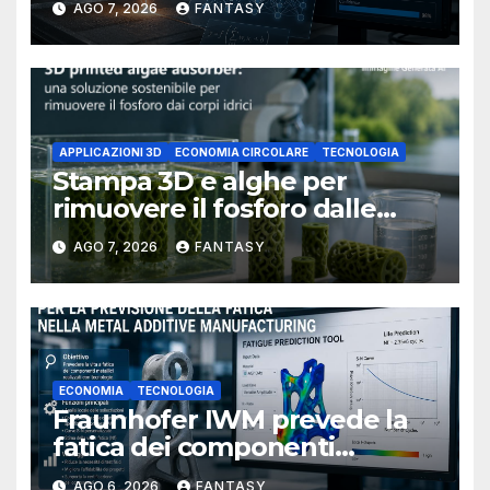
AGO 7, 2026
FANTASY
APPLICAZIONI 3D
ECONOMIA CIRCOLARE
TECNOLOGIA
Stampa 3D e alghe per
rimuovere il fosforo dalle
acque il progetto della
AGO 7, 2026
FANTASY
Florida Atlantic University
ECONOMIA
TECNOLOGIA
Fraunhofer IWM prevede la
fatica dei componenti
metallici stampati in 3D
AGO 6, 2026
FANTASY