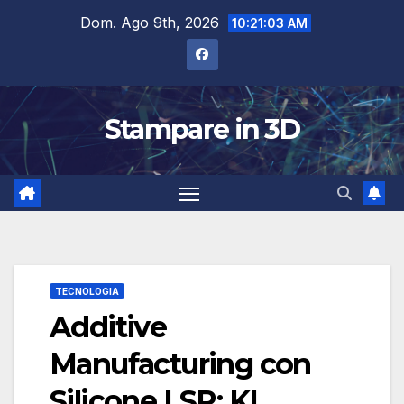
Salta
Dom. Ago 9th, 2026
10:21:04 AM
al
contenuto
Stampare in 3D
TECNOLOGIA
Additive
Manufacturing con
Silicone LSR: KL