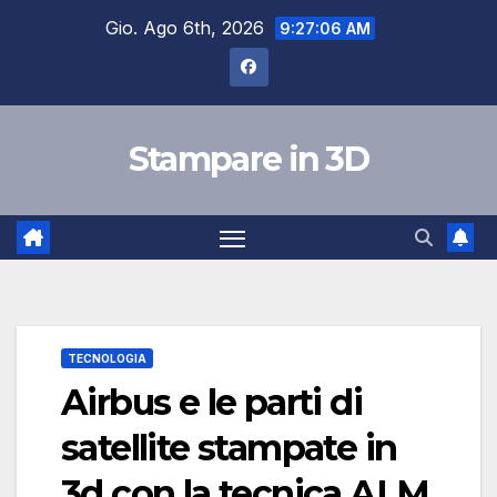
Salta
Gio. Ago 6th, 2026
9:27:06 AM
al
contenuto
Stampare in 3D
TECNOLOGIA
Airbus e le parti di
satellite stampate in
3d con la tecnica ALM