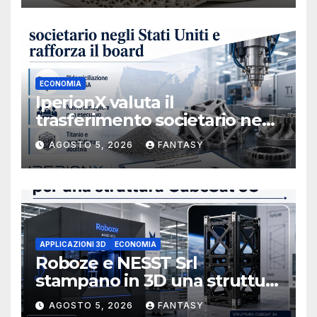
ECONOMIA
IperionX valuta il
trasferimento societario negli
Stati Uniti e rafforza il board,
AGOSTO 5, 2026
FANTASY
ha nominato Michael J.
Loparco amministratore
indipendente non esecutivo
APPLICAZIONI 3D
ECONOMIA
Roboze e NESST Srl
stampano in 3D una struttura
CubeSat 3U in Carbon PEEK
AGOSTO 5, 2026
FANTASY