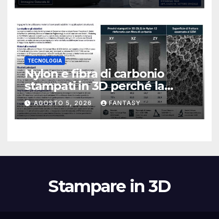
TECNOLOGIA
Nylon e fibra di carbonio
stampati in 3D perché la
resistenza agli urti dipende
AGOSTO 5, 2026
FANTASY
dal processo
Stampare in 3D