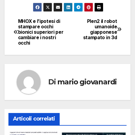
MHOX e l’ipotesi di
Plen2 il robot
Navigazione
stampare occhi
umanoide
bionici superiori per
giapponese
articoli
cambiare i nostri
stampato in 3d
occhi
Di
mario giovanardi
Articoli correlati