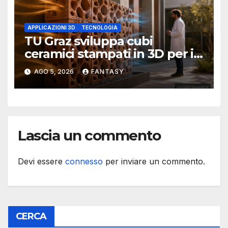
APPLICAZIONI 3D
TECNOLOGIA
TU Graz sviluppa cubi
ceramici stampati in 3D per il
raffrescamento evaporativo
AGO 5, 2026
FANTASY
Lascia un commento
Devi essere
connesso
per inviare un commento.
CERCA