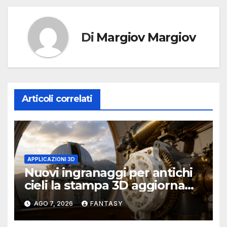
Di
Margiov Margiov
Articoli correlati
APPLICAZIONI 3D
Nuovi ingranaggi per antichi
cieli la stampa 3D aggiorna
un osservatorio del 1930 della
AGO 7, 2026
FANTASY
University of Arkansas at
Little Rock