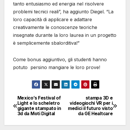
tanto entusiasmo ed energia nel risolvere
problemi tecnici reali”, ha aggiunto Diegel. “La
loro capacità di applicare e adattare
creativamente le conoscenze teoriche
insegnate durante la loro laurea in un progetto
è semplicemente sbalorditiva!”
Come bonus aggiuntivo, gli studenti hanno
potuto persino mangiare le loro prove!
Mexico’s Festival of
stampa 3D e
Navigazione
Light e lo scheletro
videogiochi VR per i
gigante stampato in
medici il futuro visto
articoli
3d da Moti Digital
da GE Healtcare