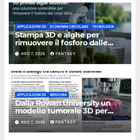
APPLICAZIONI 3D
ECONOMIA CIRCOLARE
TECNOLOGIA
Stampa 3D e alghe per
rimuovere il fosforo dalle
acque il progetto della
AGO 7, 2026
FANTASY
Florida Atlantic University
APPLICAZIONI 3D
MEDICINA
Dalla Rowan University un
modello tumorale 3D per
studiare il dialogo tra cancro
AGO 7, 2026
FANTASY
e cellule staminali