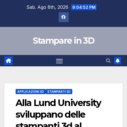
Salta
Sab. Ago 8th, 2026
9:04:53 PM
al
contenuto
Stampare in 3D
APPLICAZIONI 3D
STAMPANTI 3D
Alla Lund University
sviluppano delle
stampanti 3d al