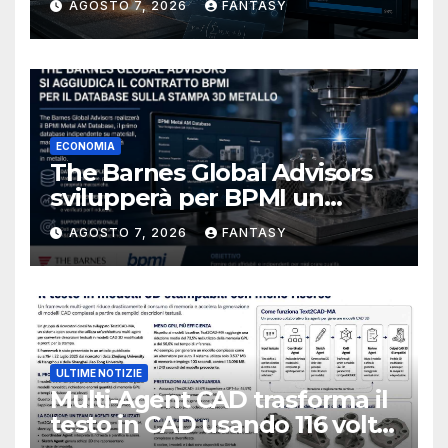
AGOSTO 7, 2026
FANTASY
ECONOMIA
The Barnes Global Advisors
svilupperà per BPMI un
database per la stampa 3D
AGOSTO 7, 2026
FANTASY
metallica destinata alla filiera
navale statunitense
ULTIME NOTIZIE
Multi-Agent CAD trasforma il
testo in CAD usando 116 volte