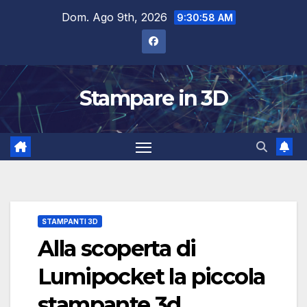
Salta
Dom. Ago 9th, 2026
9:30:59 AM
al
contenuto
Stampare in 3D
STAMPANTI 3D
Alla scoperta di
Lumipocket la piccola
stampante 3d