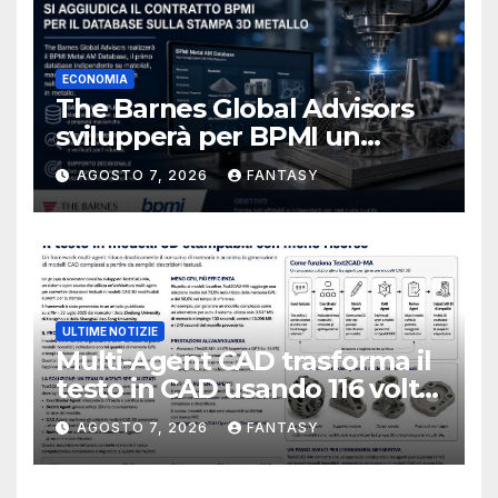
ECONOMIA
The Barnes Global Advisors
svilupperà per BPMI un
database per la stampa 3D
AGOSTO 7, 2026
FANTASY
metallica destinata alla filiera
navale statunitense
ULTIME NOTIZIE
Multi-Agent CAD trasforma il
testo in CAD usando 116 volte
meno token
AGOSTO 7, 2026
FANTASY