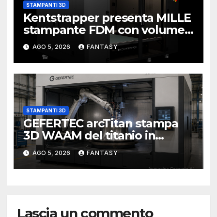
STAMPANTI 3D
Kentstrapper presenta MILLE
stampante FDM con volume
di stampa da un metro cubo
AGO 5, 2026
FANTASY
STAMPANTI 3D
GEFERTEC arcTitan stampa
3D WAAM del titanio in
camera inerte
AGO 5, 2026
FANTASY
Lascia un commento