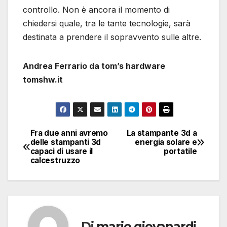
controllo. Non è ancora il momento di
chiedersi quale, tra le tante tecnologie, sarà
destinata a prendere il sopravvento sulle altre.
Andrea Ferrario da tom’s hardware
tomshw.it
Fra due anni avremo
La stampante 3d a
Navigazione
delle stampanti 3d
energia solare e
capaci di usare il
portatile
articoli
calcestruzzo
Di
mario giovanardi