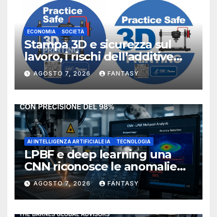
ECONOMIA
SOCIETÀ
Stampa 3D e sicurezza sul
lavoro, i rischi dell’additive
manufacturing secondo
AGOSTO 7, 2026
FANTASY
NIOSH
AI INTELLIGENZA ARTIFICIALE IA
TECNOLOGIA
LPBF e deep learning una
CNN riconosce le anomalie
del bagno di fusione
AGOSTO 7, 2026
FANTASY