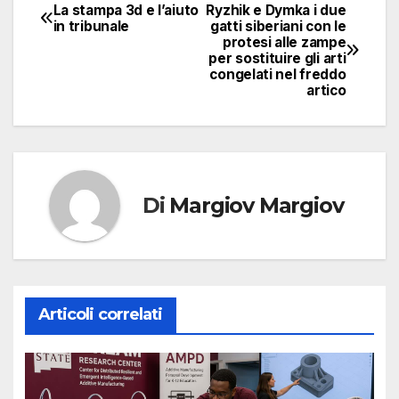
La stampa 3d e l’aiuto
Ryzhik e Dymka i due
Navigazione
in tribunale
gatti siberiani con le
protesi alle zampe
articoli
per sostituire gli arti
congelati nel freddo
artico
Di
Margiov Margiov
Articoli correlati