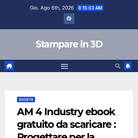
Salta
Gio. Ago 6th, 2026
8:15:04 AM
al
contenuto
Stampare in 3D
SOCIETÀ
AM 4 Industry ebook
gratuito da scaricare :
Progettare per la