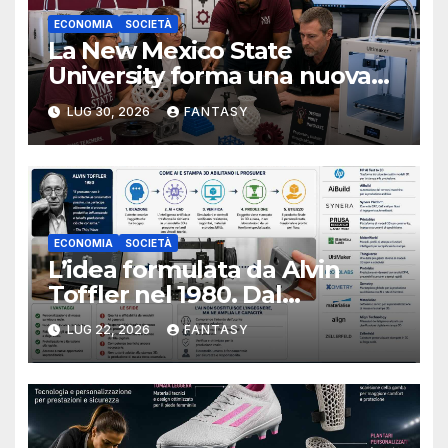
ECONOMIA
SOCIETÀ
La New Mexico State
University forma una nuova
classe di docenti sulla stampa
LUG 30, 2026
FANTASY
3D
ECONOMIA
SOCIETÀ
L’idea formulata da Alvin
Toffler nel 1980. Dal
consumatore al prosumer,
LUG 22, 2026
FANTASY
come intelligenza artificiale e
stampa 3D possono cambiare
la produzione personale