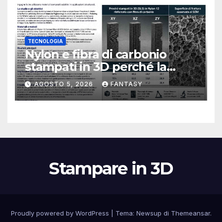
TECNOLOGIA
Nylon e fibra di carbonio
stampati in 3D perché la
resistenza agli urti dipende
AGOSTO 5, 2026
FANTASY
dal processo
Stampare in 3D
Proudly powered by WordPress
|
Tema:
Newsup
di
Themeansar
.