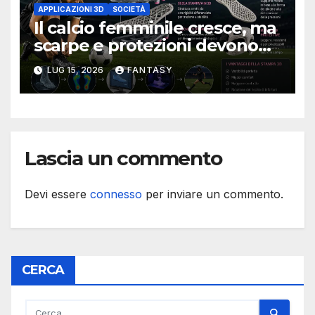
APPLICAZIONI 3D
SOCIETÀ
Il calcio femminile cresce, ma
scarpe e protezioni devono
ancora cambiaree la stampa
LUG 15, 2026
FANTASY
3d può aiutare
Lascia un commento
Devi essere
connesso
per inviare un commento.
CERCA