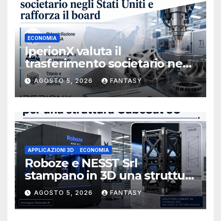
ECONOMIA
IperionX valuta il
trasferimento societario negli
Stati Uniti e rafforza il board,
AGOSTO 5, 2026
FANTASY
ha nominato Michael J.
Loparco amministratore
indipendente non esecutivo
APPLICAZIONI 3D
ECONOMIA
Roboze e NESST Srl
stampano in 3D una struttura
CubeSat 3U in Carbon PEEK
AGOSTO 5, 2026
FANTASY