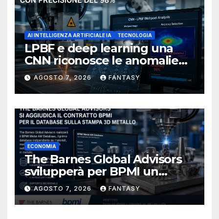
AI INTELLIGENZA ARTIFICIALE IA
TECNOLOGIA
LPBF e deep learning una
CNN riconosce le anomalie
del bagno di fusione
AGOSTO 7, 2026
FANTASY
ECONOMIA
The Barnes Global Advisors
svilupperà per BPMI un
database per la stampa 3D
AGOSTO 7, 2026
FANTASY
metallica destinata alla filiera
navale statunitense