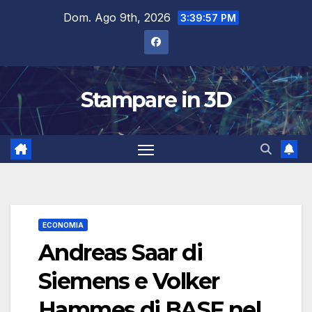
Salta
Dom. Ago 9th, 2026
3:39:58 PM
al
contenuto
Stampare in 3D
ECONOMIA
Andreas Saar di
Siemens e Volker
Hammes di BASF nel