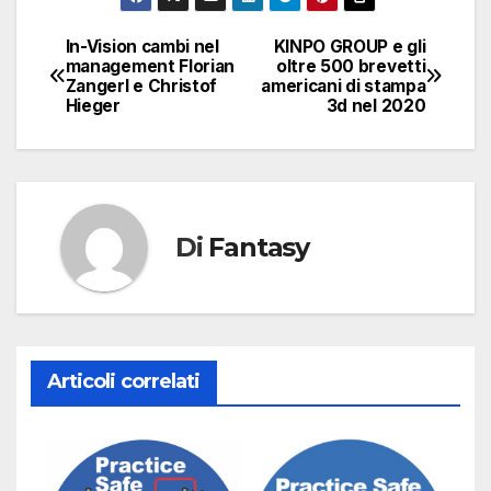
In-Vision cambi nel
KINPO GROUP e gli
Navigazione
management Florian
oltre 500 brevetti
Zangerl e Christof
americani di stampa
articoli
Hieger
3d nel 2020
Di
Fantasy
Articoli correlati