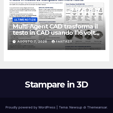
ULTIME NOTIZIE
Multi-Agent CAD trasforma il
testo in CAD usando 116 volte
meno token
AGOSTO 7, 2026
FANTASY
Stampare in 3D
Proudly powered by WordPress
|
Tema:
Newsup
di
Themeansar
.