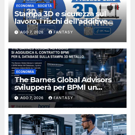
ECONOMIA
SOCIETÀ
Stampa 3D e sicurezza sul
lavoro, i rischi dell’additive
manufacturing secondo
AGO 7, 2026
FANTASY
NIOSH
ECONOMIA
The Barnes Global Advisors
svilupperà per BPMI un
database per la stampa 3D
AGO 7, 2026
FANTASY
metallica destinata alla filiera
navale statunitense