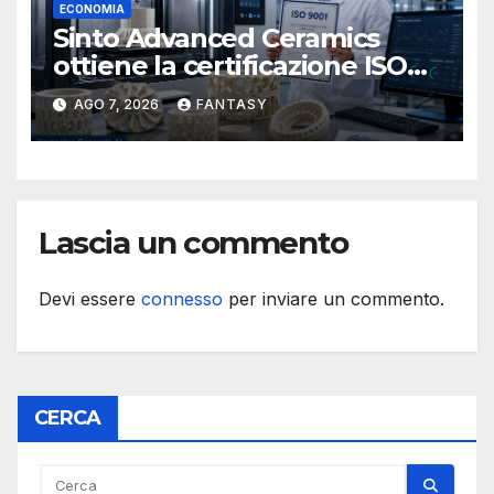
ECONOMIA
Sinto Advanced Ceramics
ottiene la certificazione ISO
9001 per la stampa 3D di
AGO 7, 2026
FANTASY
ceramiche tecniche
Lascia un commento
Devi essere
connesso
per inviare un commento.
CERCA