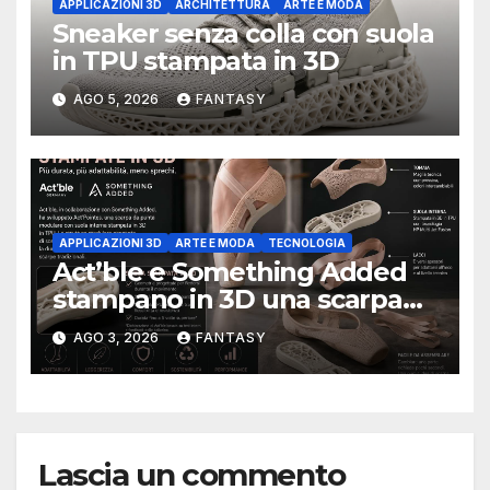
APPLICAZIONI 3D
ARCHITETTURA
ARTE E MODA
Sneaker senza colla con suola
in TPU stampata in 3D
AGO 5, 2026
FANTASY
APPLICAZIONI 3D
ARTE E MODA
TECNOLOGIA
Act’ble e Something Added
stampano in 3D una scarpa
da punta modulare
AGO 3, 2026
FANTASY
progettata per durare cinque
volte di più
Lascia un commento