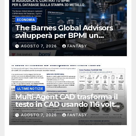
ECONOMIA
The Barnes Global Advisors
svilupperà per BPMI un
database per la stampa 3D
AGOSTO 7, 2026
FANTASY
metallica destinata alla filiera
navale statunitense
ULTIME NOTIZIE
Multi-Agent CAD trasforma il
testo in CAD usando 116 volte
meno token
AGOSTO 7, 2026
FANTASY