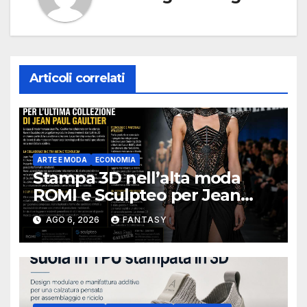
Articoli correlati
ARTE E MODA
ECONOMIA
Stampa 3D nell’alta moda
ROMI e Sculpteo per Jean
Paul Gaultier
AGO 6, 2026
FANTASY