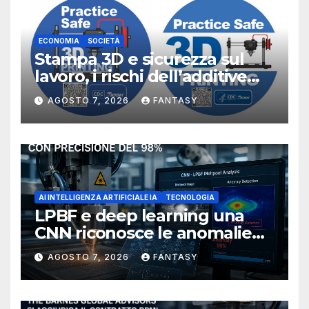
ECONOMIA
SOCIETÀ
Stampa 3D e sicurezza sul
lavoro, i rischi dell’additive
manufacturing secondo
AGOSTO 7, 2026
FANTASY
NIOSH
AI INTELLIGENZA ARTIFICIALE IA
TECNOLOGIA
LPBF e deep learning una
CNN riconosce le anomalie
del bagno di fusione
AGOSTO 7, 2026
FANTASY