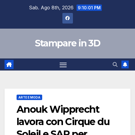
Salta
Sab. Ago 8th, 2026
9:10:02 PM
al
contenuto
Stampare in 3D
ARTE E MODA
Anouk Wipprecht
lavora con Cirque du
Soleil e SAP per