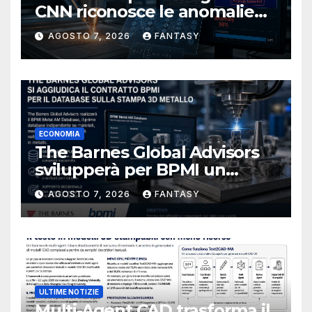
CNN riconosce le anomalie
del bagno di fusione
AGOSTO 7, 2026
FANTASY
ECONOMIA
The Barnes Global Advisors
svilupperà per BPMI un
database per la stampa 3D
AGOSTO 7, 2026
FANTASY
metallica destinata alla filiera
navale statunitense
ULTIME NOTIZIE
Multi-Agent CAD trasforma il