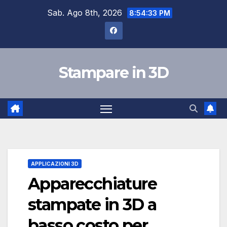
Salta
Sab. Ago 8th, 2026
8:54:34 PM
al
contenuto
Stampare in 3D
APPLICAZIONI 3D
Apparecchiature
stampate in 3D a
basso costo per