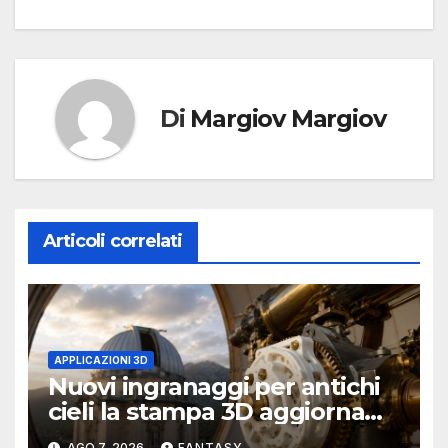
Di
Margiov Margiov
Articoli correlati
APPLICAZIONI 3D
Nuovi ingranaggi per antichi
cieli la stampa 3D aggiorna
un osservatorio del 1930 della
AGO 7, 2026
FANTASY