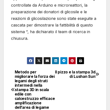
controllate da Arduino e microreattori, la
preparazione dei donatori di glicosile e le
reazioni di glicosilazione sono state eseguite a
cascata per dimostrare la fattibilità di questo
sistema “, ha dichiarato il team di ricerca in
chiusura.
Metodo per
Il pizzo e la stampa 3d
Navigazione
migliorare la forza dei
di Lushan Sun
legami degli strati
articoli
intermedi nella
stampa 3D in scala
edile con
calcestruzzo efficace
amplificazione
dell’area di legame