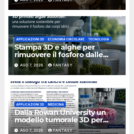
University of Arkansas at
Little Rock
APPLICAZIONI 3D
ECONOMIA CIRCOLARE
TECNOLOGIA
Stampa 3D e alghe per
rimuovere il fosforo dalle
acque il progetto della
AGO 7, 2026
FANTASY
Florida Atlantic University
APPLICAZIONI 3D
MEDICINA
Dalla Rowan University un
modello tumorale 3D per
studiare il dialogo tra cancro
AGO 7, 2026
FANTASY