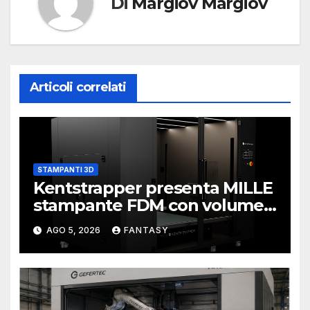
Di
Margiov Margiov
Articoli correlati
STAMPANTI 3D
Kentstrapper presenta MILLE
stampante FDM con volume
di stampa da un metro cubo
AGO 5, 2026
FANTASY