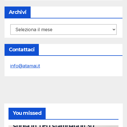
Archivi
Archivi
Contattaci
info@atamai.it
You missed