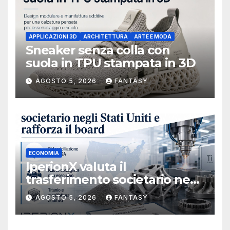
APPLICAZIONI 3D
ARCHITETTURA
ARTE E MODA
Sneaker senza colla con
suola in TPU stampata in 3D
AGOSTO 5, 2026
FANTASY
ECONOMIA
IperionX valuta il
trasferimento societario negli
Stati Uniti e rafforza il board,
AGOSTO 5, 2026
FANTASY
ha nominato Michael J.
Loparco amministratore