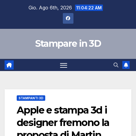
Salta
Gio. Ago 6th, 2026
11:04:22 AM
al
contenuto
Stampare in 3D
STAMPANTI 3D
Apple e stampa 3d i
designer fremono la
proposta di Martin