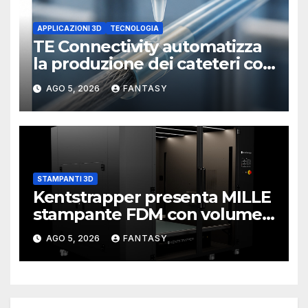
APPLICAZIONI 3D
TECNOLOGIA
TE Connectivity automatizza
la produzione dei cateteri con
la stampa 3D
AGO 5, 2026
FANTASY
STAMPANTI 3D
Kentstrapper presenta MILLE
stampante FDM con volume
di stampa da un metro cubo
AGO 5, 2026
FANTASY