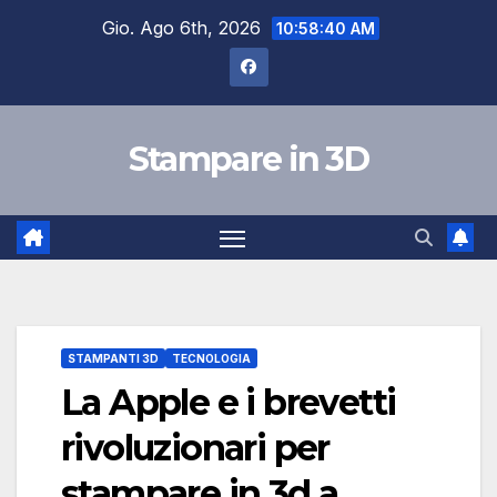
Salta
Gio. Ago 6th, 2026
10:58:41 AM
al
contenuto
Stampare in 3D
STAMPANTI 3D
TECNOLOGIA
La Apple e i brevetti
rivoluzionari per
stampare in 3d a