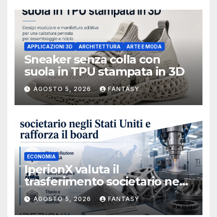
APPLICAZIONI 3D
ARCHITETTURA
ARTE E MODA
Sneaker senza colla con
suola in TPU stampata in 3D
AGOSTO 5, 2026
FANTASY
ECONOMIA
IperionX valuta il
trasferimento societario negli
Stati Uniti e rafforza il board,
AGOSTO 5, 2026
FANTASY
ha nominato Michael J.