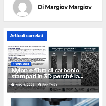
Di
Margiov Margiov
Articoli correlati
TECNOLOGIA
Nylon e fibra di carbonio
stampati in 3D perché la
resistenza agli urti dipende
AGO 5, 2026
FANTASY
dal processo