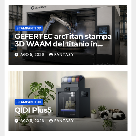
STAMPANTI 3D
GEFERTEC arcTitan stampa
3D WAAM del titanio in
camera inerte
AGO 5, 2026
FANTASY
STAMPANTI 3D
QIDI Plus5
AGO 5, 2026
FANTASY