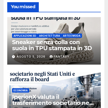
You missed
APPLICAZIONI 3D
ARCHITETTURA
ARTE E MODA
Sneaker senza colla con
suola in TPU stampata in 3D
AGOSTO 5, 2026
FANTASY
ECONOMIA
IperionX valuta il
trasferimento societario negli