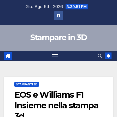
Salta
Gio. Ago 6th, 2026
3:39:52 PM
al
contenuto
Stampare in 3D
STAMPANTI 3D
EOS e Williams F1
Insieme nella stampa
3d