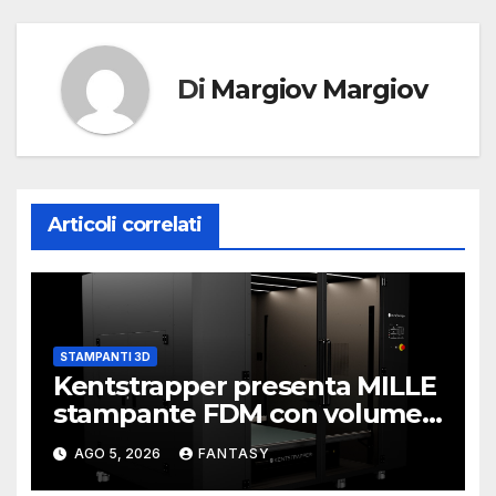
Di
Margiov Margiov
Articoli correlati
STAMPANTI 3D
Kentstrapper presenta MILLE
stampante FDM con volume
di stampa da un metro cubo
AGO 5, 2026
FANTASY