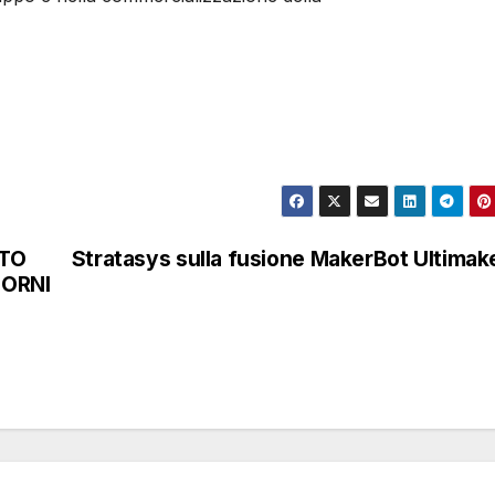
TTO
Stratasys sulla fusione MakerBot Ultimak
FORNI