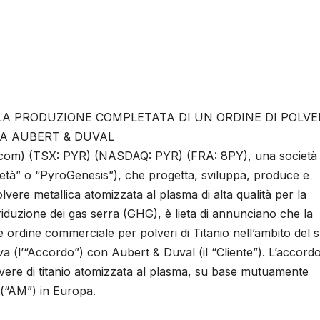
LA PRODUZIONE COMPLETATA DI UN ORDINE DI POLVE
DA AUBERT & DUVAL
.com) (TSX: PYR) (NASDAQ: PYR) (FRA: 8PY), una società
età” o “PyroGenesis”), che progetta, sviluppa, produce e
vere metallica atomizzata al plasma di alta qualità per la
 riduzione dei gas serra (GHG), è lieta di annunciano che la
 ordine commerciale per polveri di Titanio nell’ambito del 
a (l’“Accordo”) con Aubert & Duval (il “Cliente”). L’accord
olvere di titanio atomizzata al plasma, su base mutuamente
 (“AM”) in Europa.