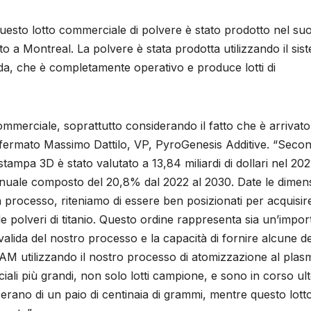
questo lotto commerciale di polvere è stato prodotto nel su
to a Montreal. La polvere è stata prodotta utilizzando il sis
da, che è completamente operativo e produce lotti di
ommerciale, soprattutto considerando il fatto che è arrivato
affermato Massimo Dattilo, VP, PyroGenesis Additive. “Seco
ampa 3D è stato valutato a 13,84 miliardi di dollari nel 2021
nnuale composto del 20,8% dal 2022 al 2030. Date le dimens
 processo, riteniamo di essere ben posizionati per acquisir
e polveri di titanio. Questo ordine rappresenta sia un’impor
valida del nostro processo e la capacità di fornire alcune de
ria AM utilizzando il nostro processo di atomizzazione al plas
li più grandi, non solo lotti campione, e sono in corso ult
e erano di un paio di centinaia di grammi, mentre questo lotto