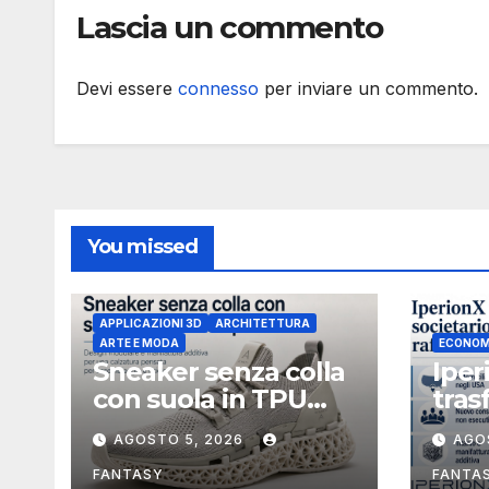
amministratore
Lascia un commento
indipendente non
esecutivo
Devi essere
connesso
per inviare un commento.
You missed
APPLICAZIONI 3D
ARCHITETTURA
ARTE E MODA
ECONOM
Sneaker senza colla
Iper
con suola in TPU
tras
stampata in 3D
soci
AGOSTO 5, 2026
AGO
Uniti
boar
FANTASY
FANTA