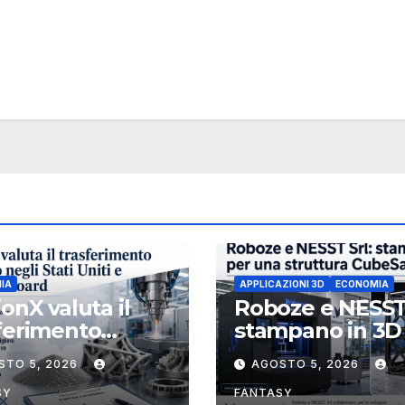
IA
APPLICAZIONI 3D
ECONOMIA
ionX valuta il
Roboze e NESST
ferimento
stampano in 3D
etario negli Stati
struttura CubeS
STO 5, 2026
AGOSTO 5, 2026
 e rafforza il
3U in Carbon P
d, ha nominato
SY
FANTASY