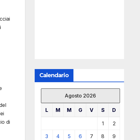
cciai
i
Calendario
e
Agosto 2026
del
L
M
M
G
V
S
D
ei
io di
1
2
3
4
5
6
7
8
9