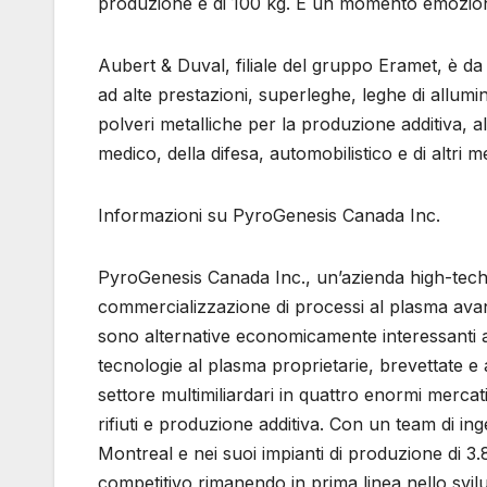
produzione è di 100 kg. È un momento emozion
Aubert & Duval, filiale del gruppo Eramet, è da 
ad alte prestazioni, superleghe, leghe di allumin
polveri metalliche per la produzione additiva, al
medico, della difesa, automobilistico e di altri m
Informazioni su PyroGenesis Canada Inc.
PyroGenesis Canada Inc., un’azienda high-tech,
commercializzazione di processi al plasma avanz
sono alternative economicamente interessanti a
tecnologie al plasma proprietarie, brevettate e
settore multimiliardari in quattro enormi mercati
rifiuti e produzione additiva. Con un team di ing
Montreal e nei suoi impianti di produzione di 
competitivo rimanendo in prima linea nello svi