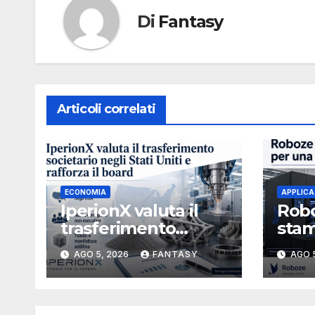
Di
Fantasy
Articoli correlati
ECONOMIA
APPLICA
IperionX valuta il
Robo
trasferimento
stam
societario negli Stati
stru
AGO 5, 2026
FANTASY
AGO 
Uniti e rafforza il
3U i
board, ha nominato
Michael J. Loparco