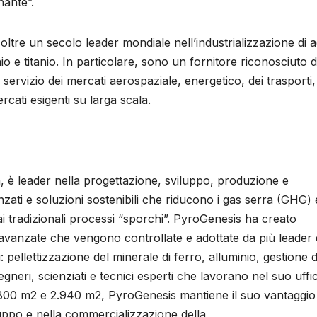
ante”.
oltre un secolo leader mondiale nell’industrializzazione di a
io e titanio. In particolare, sono un fornitore riconosciuto d
 servizio dei mercati aerospaziale, energetico, dei trasporti,
ercati esigenti su larga scala.
 è leader nella progettazione, sviluppo, produzione e
ati e soluzioni sostenibili che riducono i gas serra (GHG) 
i tradizionali processi “sporchi”. PyroGenesis ha creato
 avanzate che vengono controllate e adottate da più leader 
: pellettizzazione del minerale di ferro, alluminio, gestione d
egneri, scienziati e tecnici esperti che lavorano nel suo uffic
3.800 m2 e 2.940 m2, PyroGenesis mantiene il suo vantaggio
luppo e nella commercializzazione della