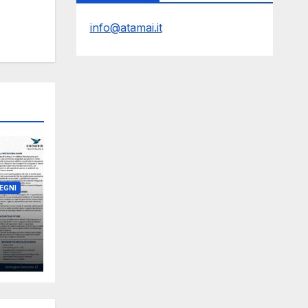
info@atamai.it
EGNI
C
Y
ks