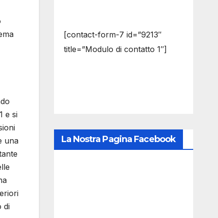
o
tema
[contact-form-7 id=”9213″
title=”Modulo di contatto 1″]
ndo
 e si
ioni
La Nostra Pagina Facebook
e una
tante
lle
ma
eriori
 di