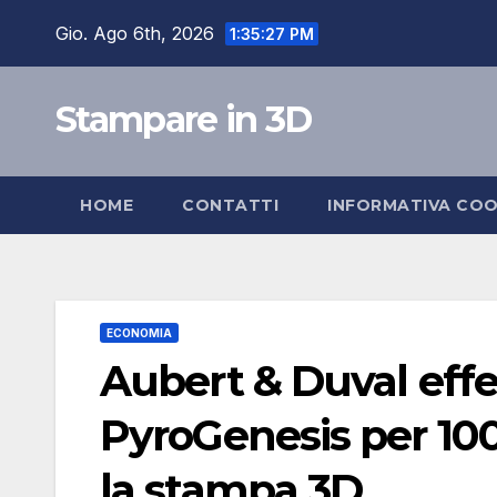
Salta
Gio. Ago 6th, 2026
1:35:28 PM
al
contenuto
Stampare in 3D
HOME
CONTATTI
INFORMATIVA COO
ECONOMIA
Aubert & Duval effe
PyroGenesis per 100 
la stampa 3D