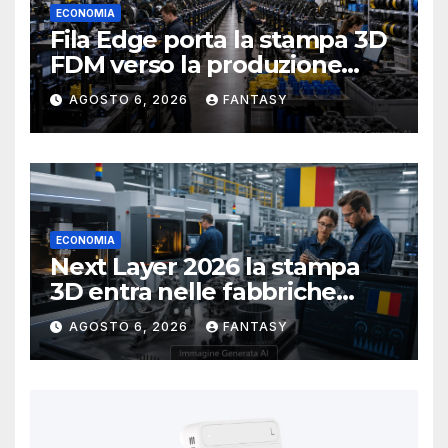
ECONOMIA
Fila Edge porta la stampa 3D
FDM verso la produzione
industriale di serie in Ucraina
AGOSTO 6, 2026
FANTASY
ECONOMIA
Next Layer 2026 la stampa
3D entra nelle fabbriche
rumene
AGOSTO 6, 2026
FANTASY