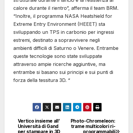
strutturale durante il lancio e la resistenza al
calore durante il rientro”, afferma il team BRM.
“Inoltre, il programma NASA Heatshield for
Extreme Entry Environment (HEEET) sta
sviluppando un TPS in carbonio per ingressi
estremi, destinato a sopravvivere negli
ambienti difficili di Saturno o Venere. Entrambe
queste tecnologie sono state sviluppate
attraverso ampie ricerche aggiuntive, ma
entrambe si basano sui principi e sui punti di
forza della tessitura 3D. “
Vertico insieme all’
Photo-Chromeleon:
Navigazione
Università di Gand
trame multicolori ri-
per stampare in 3D
programmabili