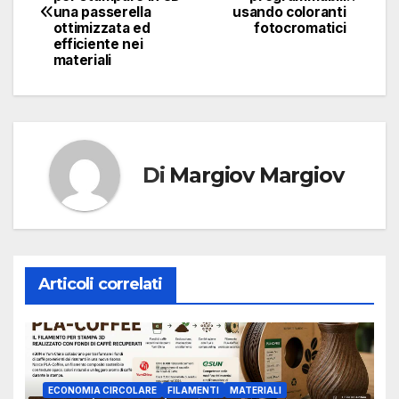
articoli
una passerella
usando coloranti
ottimizzata ed
fotocromatici
efficiente nei
materiali
Di
Margiov Margiov
Articoli correlati
ECONOMIA CIRCOLARE
FILAMENTI
MATERIALI