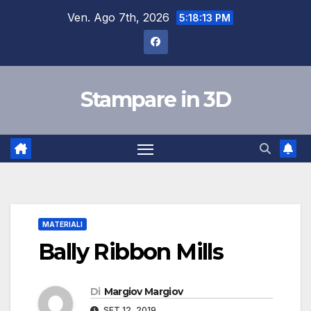
Salta
Ven. Ago 7th, 2026
5:18:14 PM
al
contenuto
Stampare in 3D
MATERIALI
Bally Ribbon Mills
Di
Margiov Margiov
SET 12, 2019