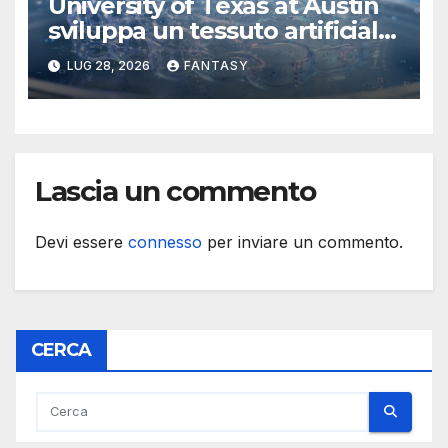
University of Texas at Austin
sviluppa un tessuto artificiale
stampabile in 3D che imita le
LUG 28, 2026
FANTASY
membrane dei tessuti
Lascia un commento
Devi essere
connesso
per inviare un commento.
CERCA