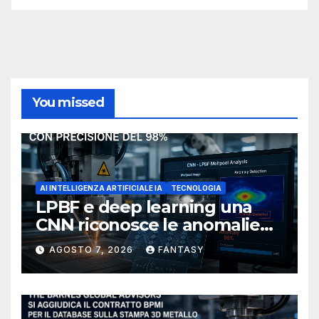
You missed
AI INTELLIGENZA ARTIFICIALE IA
TECNOLOGIA
LPBF e deep learning una
CNN riconosce le anomalie
del bagno di fusione
AGOSTO 7, 2026
FANTASY