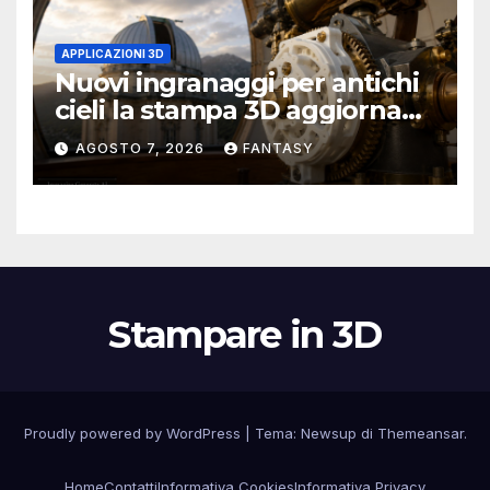
APPLICAZIONI 3D
Nuovi ingranaggi per antichi
cieli la stampa 3D aggiorna
un osservatorio del 1930 della
AGOSTO 7, 2026
FANTASY
University of Arkansas at
Little Rock
Stampare in 3D
Proudly powered by WordPress
|
Tema:
Newsup
di
Themeansar
.
Home
Contatti
Informativa Cookies
Informativa Privacy