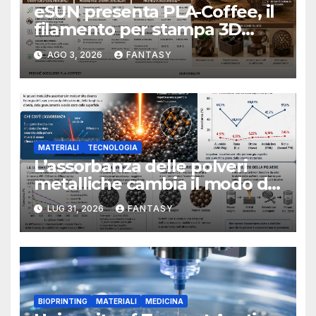
eSUN presenta PLA-Coffee, il
filamento per stampa 3D
sviluppato con fondi di caffè
AGO 3, 2026
FANTASY
recuperati
MATERIALI
TECNOLOGIA
L’assorbanza delle polveri
metalliche cambia il modo di
interpretare la fusione laser
LUG 31, 2026
FANTASY
BIOPRINTING
MATERIALI
MEDICINA