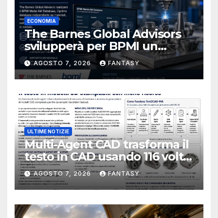
ECONOMIA
The Barnes Global Advisors
svilupperà per BPMI un
database per la stampa 3D
AGOSTO 7, 2026
FANTASY
metallica destinata alla filiera
navale statunitense
ULTIME NOTIZIE
Multi-Agent CAD trasforma il
testo in CAD usando 116 volte
meno token
AGOSTO 7, 2026
FANTASY