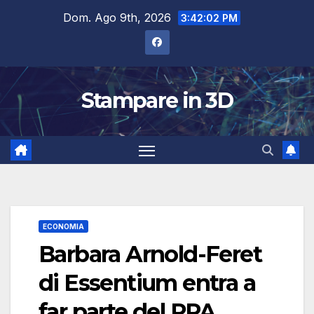
Salta
Dom. Ago 9th, 2026
3:42:03 PM
al
contenuto
Stampare in 3D
ECONOMIA
Barbara Arnold-Feret
di Essentium entra a
far parte del PPA