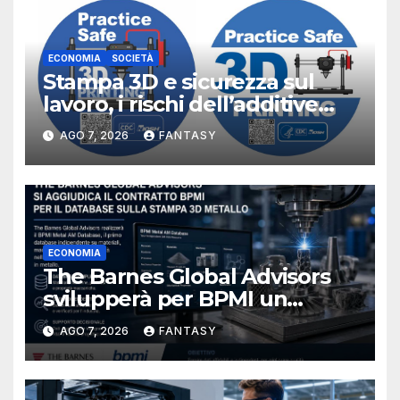
ECONOMIA
SOCIETÀ
Stampa 3D e sicurezza sul
lavoro, i rischi dell’additive
manufacturing secondo
AGO 7, 2026
FANTASY
NIOSH
ECONOMIA
The Barnes Global Advisors
svilupperà per BPMI un
database per la stampa 3D
AGO 7, 2026
FANTASY
metallica destinata alla filiera
navale statunitense