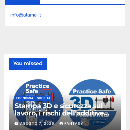
info@atamai.it
You missed
ECONOMIA
SOCIETÀ
Stampa 3D e sicurezza sul
lavoro, i rischi dell’additive
manufacturing secondo
AGOSTO 7, 2026
FANTASY
NIOSH