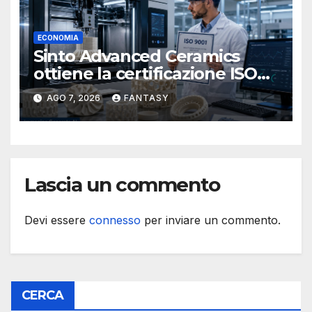
ECONOMIA
Sinto Advanced Ceramics
ottiene la certificazione ISO
9001 per la stampa 3D di
AGO 7, 2026
FANTASY
ceramiche tecniche
Lascia un commento
Devi essere
connesso
per inviare un commento.
CERCA