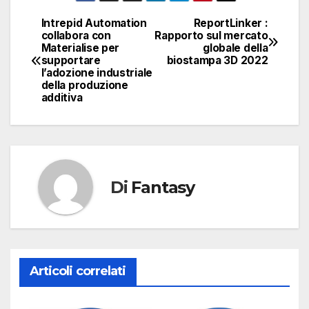
Intrepid Automation
ReportLinker :
Navigazione
collabora con
Rapporto sul mercato
Materialise per
globale della
articoli
supportare
biostampa 3D 2022
l’adozione industriale
della produzione
additiva
Di
Fantasy
Articoli correlati