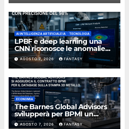
AI INTELLIGENZA ARTIFICIALE IA
TECNOLOGIA
LPBF e deep learning una
CNN riconosce le anomalie
del bagno di fusione
AGOSTO 7, 2026
FANTASY
ECONOMIA
The Barnes Global Advisors
svilupperà per BPMI un
database per la stampa 3D
AGOSTO 7, 2026
FANTASY
metallica destinata alla filiera