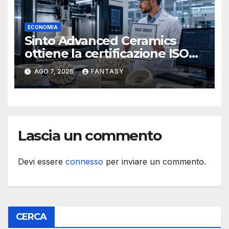
ECONOMIA
Sinto Advanced Ceramics
ottiene la certificazione ISO
9001 per la stampa 3D di
AGO 7, 2026
FANTASY
ceramiche tecniche
Lascia un commento
Devi essere
connesso
per inviare un commento.
CERCA