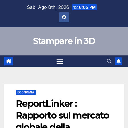
Salta
Sab. Ago 8th, 2026
1:46:05 PM
al
contenuto
Stampare in 3D
ECONOMIA
ReportLinker :
Rapporto sul mercato
globale della