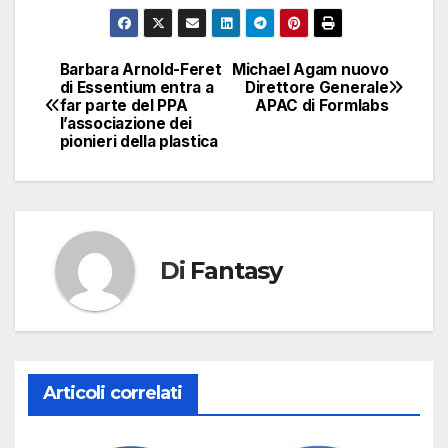
Barbara Arnold-Feret
Michael Agam nuovo
Navigazione
di Essentium entra a
Direttore Generale
far parte del PPA
APAC di Formlabs
articoli
l’associazione dei
pionieri della plastica
Di
Fantasy
Articoli correlati