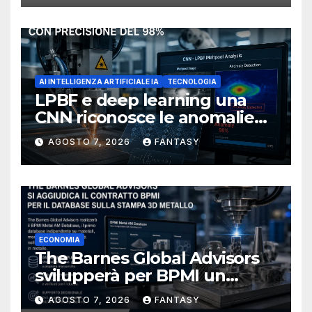
AI INTELLIGENZA ARTIFICIALE IA
TECNOLOGIA
LPBF e deep learning una
CNN riconosce le anomalie
del bagno di fusione
AGOSTO 7, 2026
FANTASY
ECONOMIA
The Barnes Global Advisors
svilupperà per BPMI un
database per la stampa 3D
AGOSTO 7, 2026
FANTASY
metallica destinata alla filiera