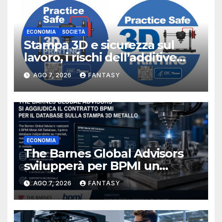
ECONOMIA
SOCIETÀ
Stampa 3D e sicurezza sul
lavoro, i rischi dell’additive
manufacturing secondo
AGO 7, 2026
FANTASY
NIOSH
ECONOMIA
The Barnes Global Advisors
svilupperà per BPMI un
database per la stampa 3D
AGO 7, 2026
FANTASY
metallica destinata alla filiera
navale statunitense