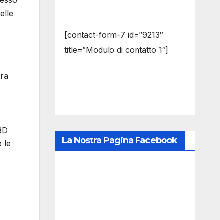
cesso
elle
[contact-form-7 id=”9213″
title=”Modulo di contatto 1″]
gra
 3D
La Nostra Pagina Facebook
e le