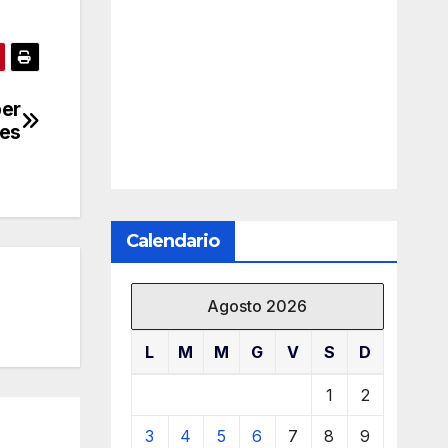
per
nes
Calendario
Agosto 2026
L
M
M
G
V
S
D
1
2
3
4
5
6
7
8
9