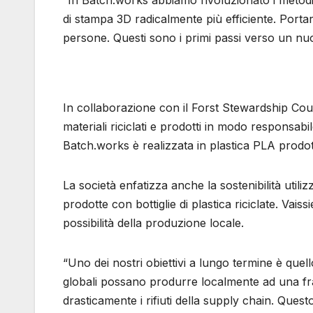
“In Batch.works abbiamo rivoluzionato i metodi d
di stampa 3D radicalmente più efficiente. Portar
persone. Questi sono i primi passi verso un nuo
In collaborazione con il Forst Stewardship Cou
materiali riciclati e prodotti in modo responsabil
Batch.works è realizzata in plastica PLA prod
La società enfatizza anche la sostenibilità uti
prodotte con bottiglie di plastica riciclate. Vais
possibilità della produzione locale.
“Uno dei nostri obiettivi a lungo termine è quello
globali possano produrre localmente ad una fra
drasticamente i rifiuti della supply chain. Questo