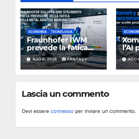
ECONOMIA
TECNOLOGIA
ECONOM
Fraunhofer IWM
Xome
prevede la fatica
l’AI 
dei componenti
proc
AGO 6, 2026
FANTASY
AGO 
metallici stampati in
più 
3D
Lascia un commento
Devi essere
connesso
per inviare un commento.