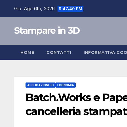
Salta
Gio. Ago 6th, 2026
9:47:40 PM
al
contenuto
Stampare in 3D
HOME
CONTATTI
INFORMATIVA COO
APPLICAZIONI 3D
ECONOMIA
Batch.Works e Paper
cancelleria stampati