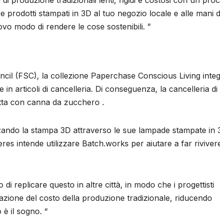
i produzione tradizionali lenti, rigidi e costosi con un pro
e prodotti stampati in 3D al tuo negozio locale e alle mani d
vo modo di rendere le cose sostenibili. ”
ncil (FSC), la collezione Paperchase Conscious Living inte
e in articoli di cancelleria. Di conseguenza, la cancelleria di
otta con canna da zucchero .
lizzando la stampa 3D attraverso le sue lampade stampate in
sieres intende utilizzare Batch.works per aiutare a far riviver
 di replicare questo in altre città, in modo che i progettisti
zione del costo della produzione tradizionale, riducendo
 è il sogno. “