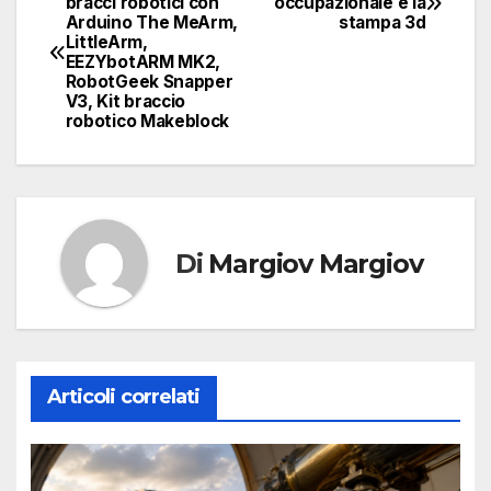
bracci robotici con
occupazionale e la
Arduino The MeArm,
stampa 3d
articoli
LittleArm,
EEZYbotARM MK2,
RobotGeek Snapper
V3, Kit braccio
robotico Makeblock
Di
Margiov Margiov
Articoli correlati