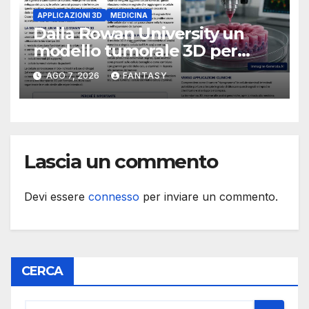
APPLICAZIONI 3D
MEDICINA
Dalla Rowan University un
modello tumorale 3D per
studiare il dialogo tra cancro
AGO 7, 2026
FANTASY
e cellule staminali
Lascia un commento
Devi essere
connesso
per inviare un commento.
CERCA