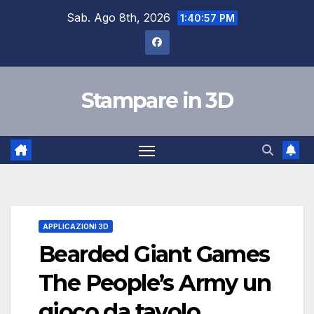
Salta
Sab. Ago 8th, 2026
1:40:58 PM
al
contenuto
Stampare in 3D
APPLICAZIONI 3D
Bearded Giant Games
The People’s Army un
gioco da tavolo