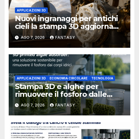
APPLICAZIONI 3D
Nuovi ingranaggi per antichi
cieli la stampa 3D aggiorna
un osservatorio del 1930 della
AGO 7, 2026
FANTASY
University of Arkansas at
Little Rock
APPLICAZIONI 3D
ECONOMIA CIRCOLARE
TECNOLOGIA
Stampa 3D e alghe per
rimuovere il fosforo dalle
acque il progetto della
AGO 7, 2026
FANTASY
Florida Atlantic University