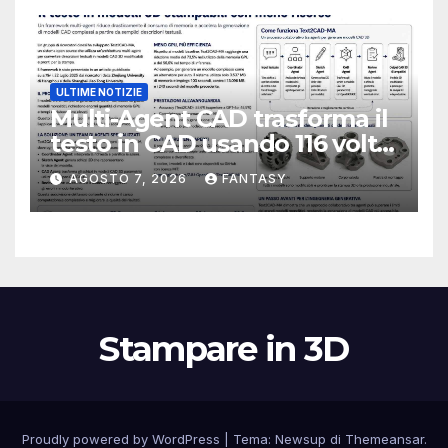
ULTIME NOTIZIE
Multi-Agent CAD trasforma il
testo in CAD usando 116 volte
meno token
AGOSTO 7, 2026
FANTASY
Stampare in 3D
Proudly powered by WordPress
|
Tema:
Newsup
di
Themeansar
.