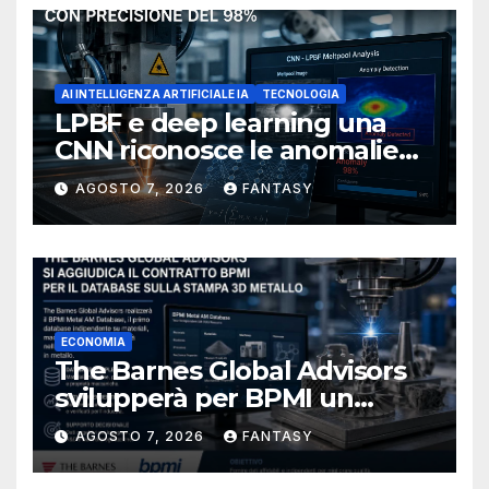
AI INTELLIGENZA ARTIFICIALE IA
TECNOLOGIA
LPBF e deep learning una
CNN riconosce le anomalie
del bagno di fusione
AGOSTO 7, 2026
FANTASY
ECONOMIA
The Barnes Global Advisors
svilupperà per BPMI un
database per la stampa 3D
AGOSTO 7, 2026
FANTASY
metallica destinata alla filiera
navale statunitense