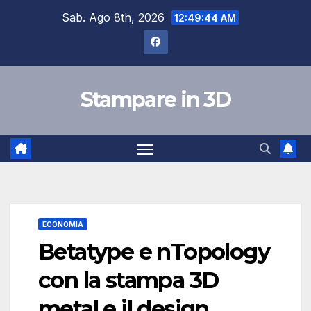
Skip
Sab. Ago 8th, 2026
12:49:45 AM
to
content
Stampare in 3D
ECONOMIA
Betatype e nTopology
con la stampa 3D
metal e il design