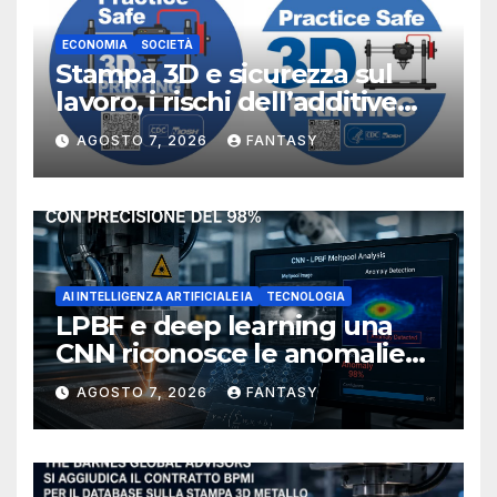
ECONOMIA
SOCIETÀ
Stampa 3D e sicurezza sul
lavoro, i rischi dell’additive
manufacturing secondo
AGOSTO 7, 2026
FANTASY
NIOSH
AI INTELLIGENZA ARTIFICIALE IA
TECNOLOGIA
LPBF e deep learning una
CNN riconosce le anomalie
del bagno di fusione
AGOSTO 7, 2026
FANTASY