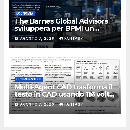
ECONOMIA
The Barnes Global Advisors
svilupperà per BPMI un
database per la stampa 3D
AGOSTO 7, 2026
FANTASY
metallica destinata alla filiera
navale statunitense
ULTIME NOTIZIE
Multi-Agent CAD trasforma il
testo in CAD usando 116 volte
meno token
AGOSTO 7, 2026
FANTASY