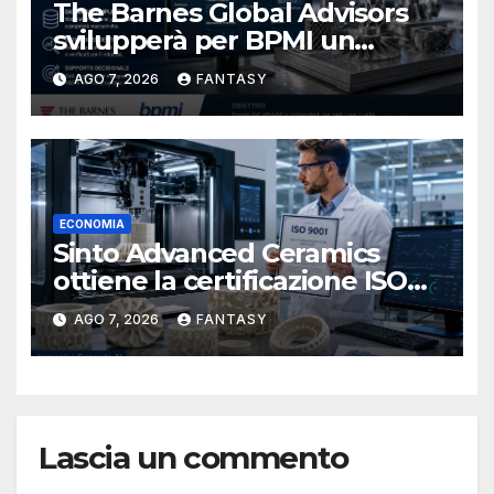
The Barnes Global Advisors
svilupperà per BPMI un
database per la stampa 3D
AGO 7, 2026
FANTASY
metallica destinata alla filiera
navale statunitense
ECONOMIA
Sinto Advanced Ceramics
ottiene la certificazione ISO
9001 per la stampa 3D di
AGO 7, 2026
FANTASY
ceramiche tecniche
Lascia un commento