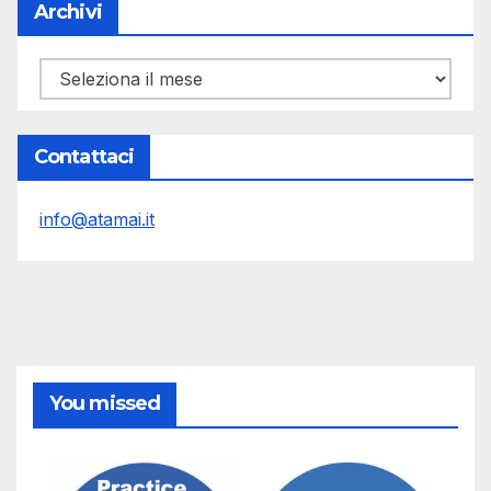
Archivi
Archivi
Contattaci
info@atamai.it
You missed