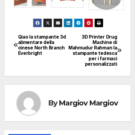
Qiao la stampante 3d
3D Printer Drug
Navigazione
alimentare della
Machine di
cinese North Branch
Mahmudur Rahman la
articoli
Everbright
stampante tedesca
per i farmaci
personalizzati
By
Margiov Margiov