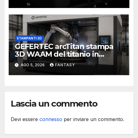
STAMPANTI 3D
GEFERTEC arcTitan stampa
3D WAAM del titanio in
camera inerte
AGO 5, 2026
FANTASY
Lascia un commento
Devi essere
connesso
per inviare un commento.