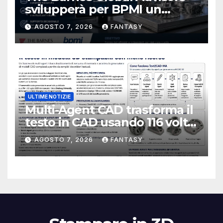
svilupperà per BPMI un
database per la stampa 3D
AGOSTO 7, 2026
FANTASY
metallica destinata alla filiera
navale statunitense
ULTIME NOTIZIE
Multi-Agent CAD trasforma il
testo in CAD usando 116 volte
meno token
AGOSTO 7, 2026
FANTASY