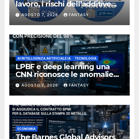
lavoro, i rischi dell’additive
manufacturing secondo
AGOSTO 7, 2026
FANTASY
NIOSH
AI INTELLIGENZA ARTIFICIALE IA
TECNOLOGIA
LPBF e deep learning una
CNN riconosce le anomalie
del bagno di fusione
AGOSTO 7, 2026
FANTASY
ECONOMIA
The Barnes Global Advisors