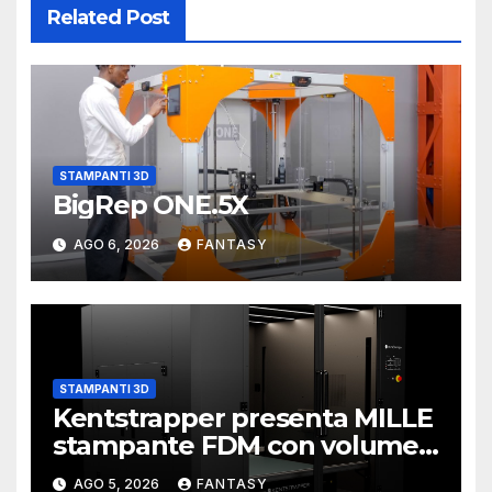
Related Post
STAMPANTI 3D
BigRep ONE.5X
AGO 6, 2026
FANTASY
STAMPANTI 3D
Kentstrapper presenta MILLE
stampante FDM con volume
di stampa da un metro cubo
AGO 5, 2026
FANTASY