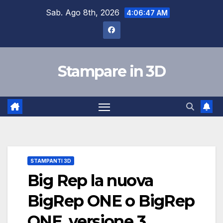
Skip
Sab. Ago 8th, 2026
4:06:47 AM
to
content
Stampare in 3D
STAMPANTI 3D
Big Rep la nuova
BigRep ONE o BigRep
ONE, versione 3