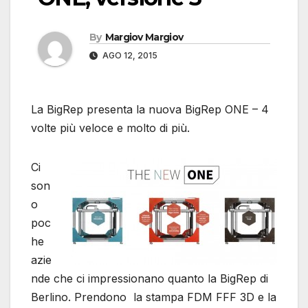
By
Margiov Margiov
AGO 12, 2015
La BigRep presenta la nuova BigRep ONE – 4
volte più veloce e molto di più.
Ci
son
o
poc
he
azie
nde che ci impressionano quanto la BigRep di
Berlino. Prendono la stampa FDM FFF 3D e la