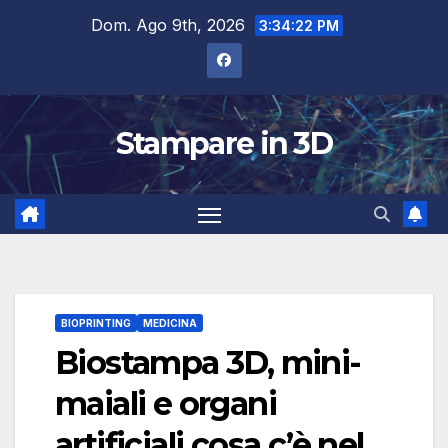
Salta
Dom. Ago 9th, 2026
3:34:23 PM
al
contenuto
Stampare in 3D
BIOPRINTING
MEDICINA
Biostampa 3D, mini-
maiali e organi
artificiali cosa c’è nel