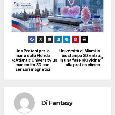
Una Protesi per la
Università di Miami la
Navigazione
mano dalla Florida
biostampa 3D entra
Atlantic University un
in una fase più vicina
articoli
manicotto 3D con
alla pratica clinica
sensori magnetici
Di
Fantasy