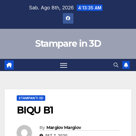
Skip
Sab. Ago 8th, 2026
4:13:36 AM
to
content
Stampare in 3D
STAMPANTI 3D
BIQU B1
By
Margiov Margiov
SET 7, 2020