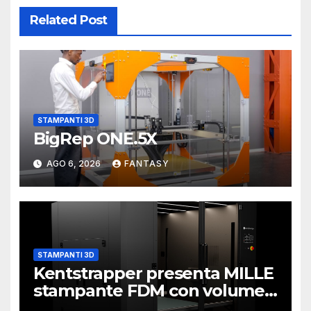
Related Post
STAMPANTI 3D
BigRep ONE.5X
AGO 6, 2026
FANTASY
STAMPANTI 3D
Kentstrapper presenta MILLE
stampante FDM con volume
di stampa da un metro cubo