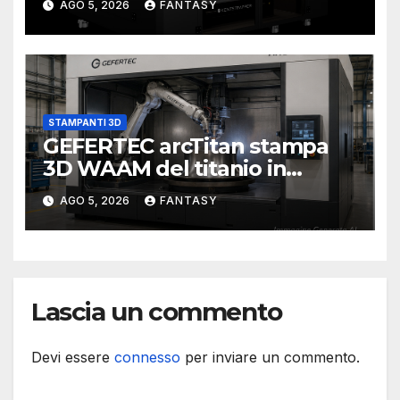
AGO 5, 2026
FANTASY
STAMPANTI 3D
GEFERTEC arcTitan stampa
3D WAAM del titanio in
camera inerte
AGO 5, 2026
FANTASY
Lascia un commento
Devi essere
connesso
per inviare un commento.