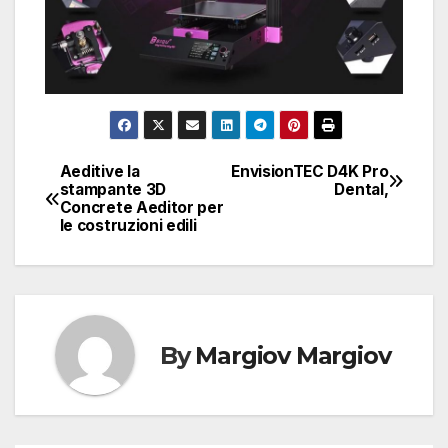
Aeditive la
EnvisionTEC D4K Pro
Navigazione
stampante 3D
Dental,
Concrete Aeditor per
articoli
le costruzioni edili
By
Margiov Margiov