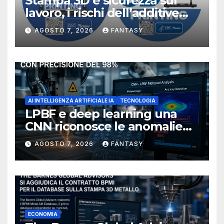
Stampa 3D e sicurezza sul
lavoro, i rischi dell’additive
manufacturing secondo
AGOSTO 7, 2026
FANTASY
NIOSH
AI INTELLIGENZA ARTIFICIALE IA
TECNOLOGIA
LPBF e deep learning una
CNN riconosce le anomalie
del bagno di fusione
AGOSTO 7, 2026
FANTASY
ECONOMIA