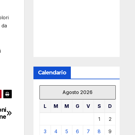
lori
, da
i
Calendario
Agosto 2026
L
M
M
G
V
S
D
oni
one
1
2
3
4
5
6
7
8
9