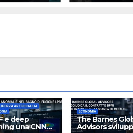
l’osservatorio di
TAAG Global e
University of Bri
LIGENZA ARTIFICIALE IA
OGIA
ECONOMIA
F e deep
The Barnes Glo
rning una CNN
Advisors svilup