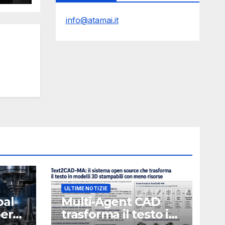
info@atamai.it
stol
ULTIME NOTIZIE
bal
Multi-Agent CAD
perà
trasforma il testo in