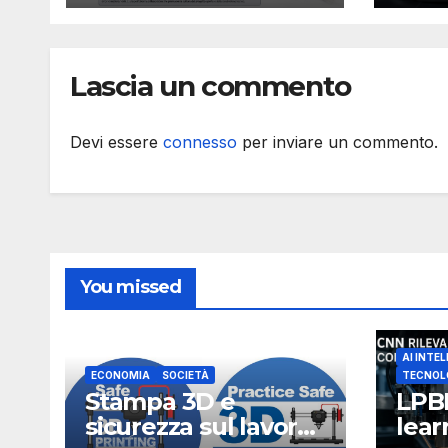
libertà dello STL
1.0
Lascia un commento
Devi essere
connesso
per inviare un commento.
You missed
AI INTEL
ECONOMIA
SOCIETÀ
TECNOL
Stampa 3D e
LPB
sicurezza sul lavoro,
lea