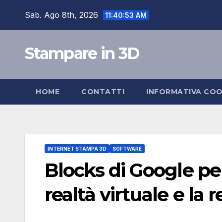
Salta
Sab. Ago 8th, 2026
11:40:54 AM
al
contenuto
Stampare in 3D
HOME
CONTATTI
INFORMATIVA COO
INTERNET STAMPA 3D
SOFTWARE
Blocks di Google pe
realtà virtuale e la