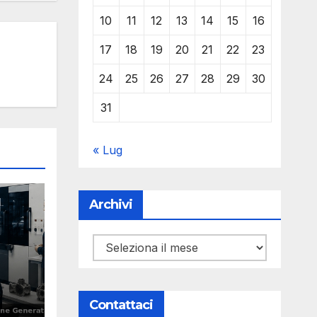
10
11
12
13
14
15
16
17
18
19
20
21
22
23
24
25
26
27
28
29
30
31
« Lug
Archivi
Archivi
ion
Y
Contattaci