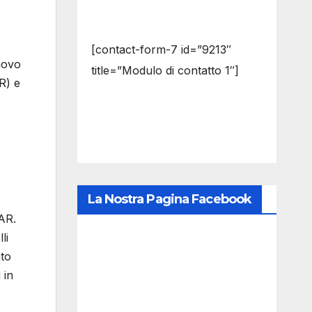
[contact-form-7 id=”9213″
uovo
title=”Modulo di contatto 1″]
R) e
La Nostra Pagina Facebook
 AR.
li
ato
 in