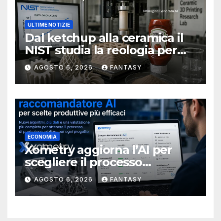
ULTIME NOTIZIE
Dal ketchup alla ceramica il
NIST studia la reologia per
rendere più affidabile la
AGOSTO 6, 2026
FANTASY
stampa 3D
ECONOMIA
Xometry aggiorna l’AI per
scegliere il processo
produttivo più adatto
AGOSTO 6, 2026
FANTASY