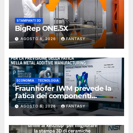
STAMPANTI 3D
BigRep ONE.5X
AGOSTO 6, 2026
FANTASY
ECONOMIA
TECNOLOGIA
Fraunhofer IWM prevede la
fatica dei componenti
metallici stampati in 3D
AGOSTO 6, 2026
FANTASY