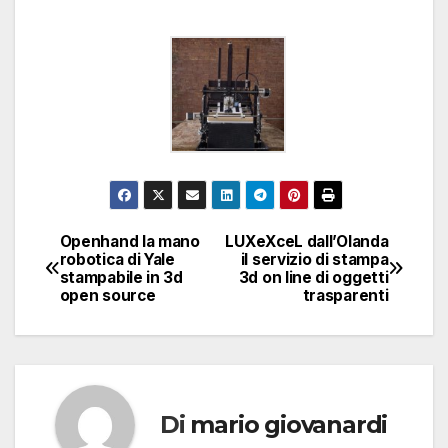
Openhand la mano
LUXeXceL dall’Olanda
Navigazione
robotica di Yale
il servizio di stampa
stampabile in 3d
3d on line di oggetti
articoli
open source
trasparenti
Di
mario giovanardi