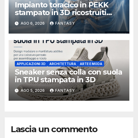
Impianto toracico in PEKK
stampato in 3D ricostruiti
sterno e costole dopo un
AGO 6, 2026
FANTASY
tumore raro
APPLICAZIONI 3D
ARCHITETTURA
ARTE E MODA
Sneaker senza colla con suola
in TPU stampata in 3D
AGO 5, 2026
FANTASY
Lascia un commento