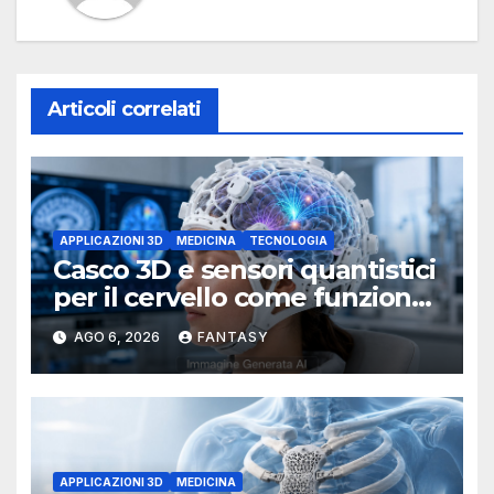
Articoli correlati
APPLICAZIONI 3D
MEDICINA
TECNOLOGIA
Casco 3D e sensori quantistici
per il cervello come funziona
l’OPM-MEG
AGO 6, 2026
FANTASY
APPLICAZIONI 3D
MEDICINA