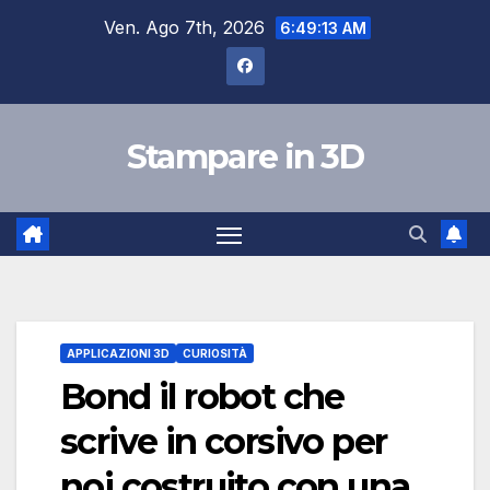
Salta
Ven. Ago 7th, 2026
6:49:13 AM
al
contenuto
Stampare in 3D
APPLICAZIONI 3D
CURIOSITÀ
Bond il robot che
scrive in corsivo per
noi costruito con una