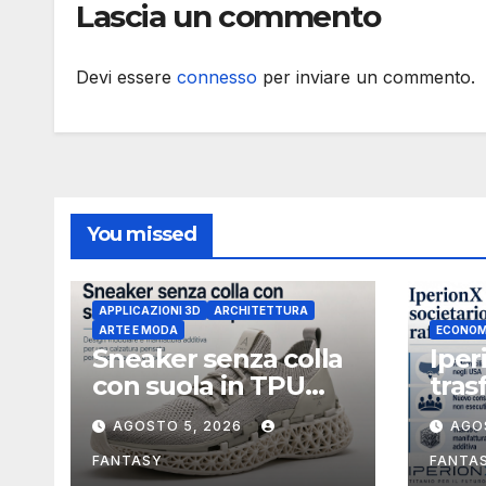
Lascia un commento
indi
esec
Devi essere
connesso
per inviare un commento.
You missed
APPLICAZIONI 3D
ARCHITETTURA
ARTE E MODA
ECONOM
Sneaker senza colla
Iper
con suola in TPU
tras
stampata in 3D
soci
AGOSTO 5, 2026
AGO
Uniti
boar
FANTASY
FANTA