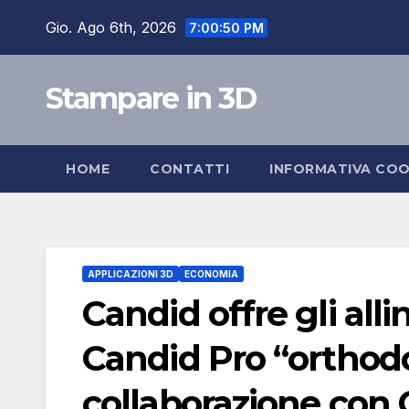
Salta
Gio. Ago 6th, 2026
7:00:50 PM
al
contenuto
Stampare in 3D
HOME
CONTATTI
INFORMATIVA COO
APPLICAZIONI 3D
ECONOMIA
Candid offre gli alli
Candid Pro “orthodo
collaborazione con