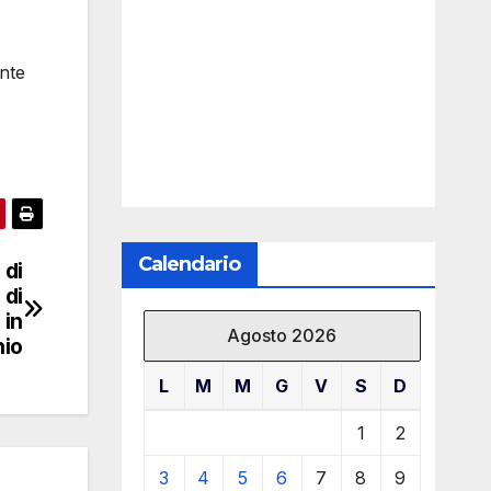
ente
Calendario
 di
 di
 in
Agosto 2026
nio
L
M
M
G
V
S
D
1
2
3
4
5
6
7
8
9