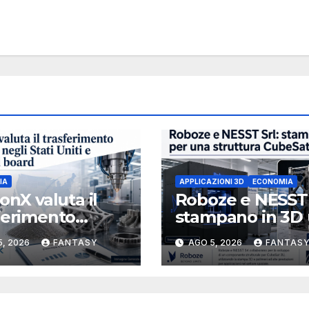
IA
APPLICAZIONI 3D
ECONOMIA
ionX valuta il
Roboze e NESST 
ferimento
stampano in 3D
tario negli Stati
struttura CubeS
5, 2026
FANTASY
AGO 5, 2026
FANTAS
 e rafforza il
3U in Carbon PE
d, ha nominato
ael J. Loparco
nistratore