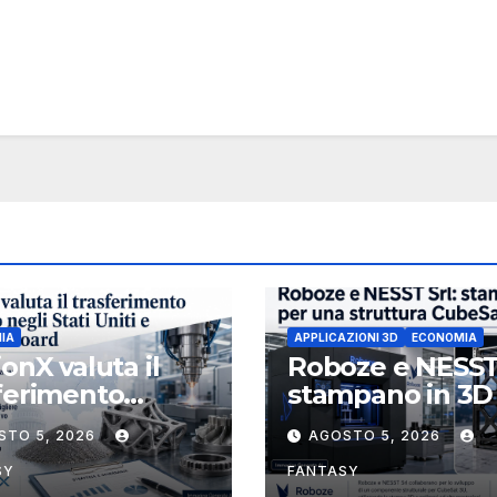
pendente non
utivo
IA
APPLICAZIONI 3D
ECONOMIA
ionX valuta il
Roboze e NESST
ferimento
stampano in 3D
etario negli Stati
struttura CubeS
STO 5, 2026
AGOSTO 5, 2026
 e rafforza il
3U in Carbon P
d, ha nominato
SY
FANTASY