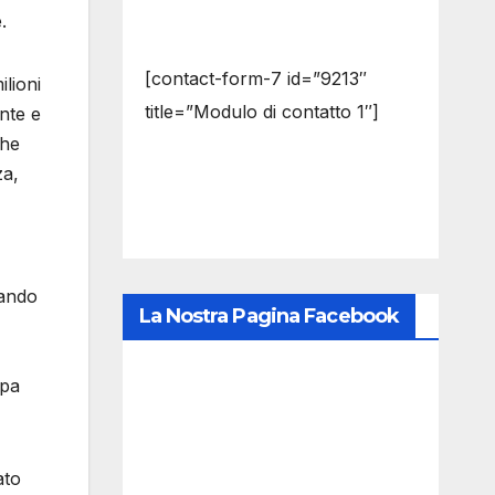
.
[contact-form-7 id=”9213″
lioni
title=”Modulo di contatto 1″]
ente e
che
za,
tando
La Nostra Pagina Facebook
mpa
ato