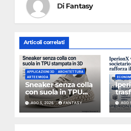
Di
Fantasy
Articoli correlati
APPLICAZIONI 3D
ARCHITETTURA
ARTE E MODA
ECONOM
Sneaker senza colla
Iper
con suola in TPU
tras
stampata in 3D
socie
AGO 5, 2026
FANTASY
AGO 
Uniti
boar
Mich
ammi