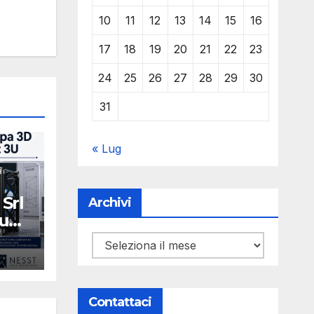
10
11
12
13
14
15
16
17
18
19
20
21
22
23
24
25
26
27
28
29
30
31
« Lug
Srl
Archivi
 una
at
Archivi
Y
EK
Contattaci