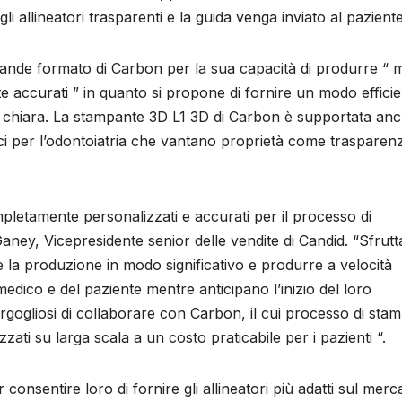
i allineatori trasparenti e la guida venga inviato al paziente
grande formato di Carbon per la sua capacità di produrre “ mi
nte accurati ” in quanto si propone di fornire un modo effici
ori chiara. La stampante 3D L1 3D di Carbon è supportata an
ici per l’odontoiatria che vantano proprietà come trasparen
mpletamente personalizzati e accurati per il processo di
Ganey, Vicepresidente senior delle vendite di Candid. “Sfrut
 la produzione in modo significativo e produrre a velocità
medico e del paziente mentre anticipano l’inizio del loro
orgogliosi di collaborare con Carbon, il cui processo di sta
zati su larga scala a un costo praticabile per i pazienti “.
onsentire loro di fornire gli allineatori più adatti sul merc