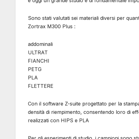
è oggi un grande studio e di fondamentale import
Sono stati valutati sei materiali diversi per qua
Zortrax M300 Plus :
addominali
ULTRAT
FIANCHI
PETG
PLA
FLETTERE
Con il software Z-suite progettato per la stamp
densità di riempimento, consentendo loro di eff
realizzati con HIPS e PLA
Per gli esperimenti di studio, i campioni sono s