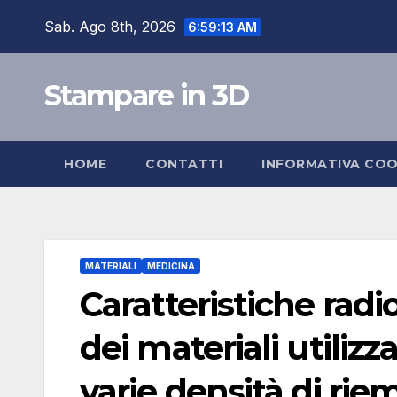
Skip
Sab. Ago 8th, 2026
6:59:14 AM
to
content
Stampare in 3D
HOME
CONTATTI
INFORMATIVA COO
MATERIALI
MEDICINA
Caratteristiche radi
dei materiali utiliz
varie densità di ri