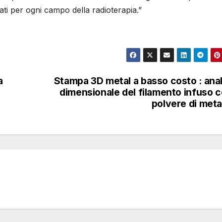
ti per ogni campo della radioterapia.”
lazioni tra unità di Hounsfield
alori di densità di riempimento
tirene ad alto impatto (HIPS) e
lilattico (PLA) sono tracciate
a
Stampa 3D metal a basso costo : anal
vamente con linee tratteggiate.
dimensionale del filamento infuso 
di adattamento polinomiale per
polvere di meta
rrelazioni per HIPS e PLA sono
ate rispettivamente con linee
continue.