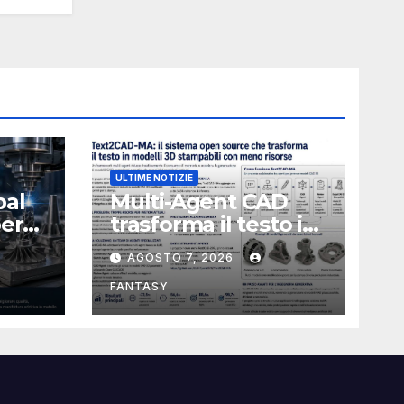
ULTIME NOTIZIE
bal
Multi-Agent CAD
perà
trasforma il testo in
CAD usando 116
AGOSTO 7, 2026
volte meno token
FANTASY
nata
e