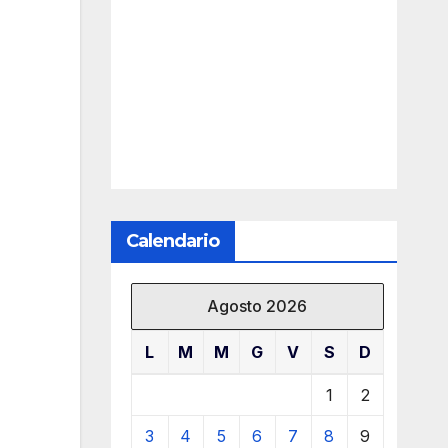
Calendario
Agosto 2026
L
M
M
G
V
S
D
1
2
3
4
5
6
7
8
9