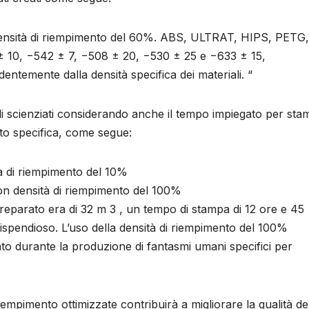
 densità di riempimento del 60%. ABS, ULTRAT, HIPS, PETG
± 10, −542 ± 7, −508 ± 20, −530 ± 25 e −633 ± 15,
dentemente dalla densità specifica dei materiali. “
 gli scienziati considerando anche il tempo impiegato per st
nto specifica, come segue:
à di riempimento del 10%
on densità di riempimento del 100%
eparato era di 32 m 3 , un tempo di stampa di 12 ore e 45
spendioso. L’uso della densità di riempimento del 100%
o durante la produzione di fantasmi umani specifici per
riempimento ottimizzate contribuirà a migliorare la qualità de