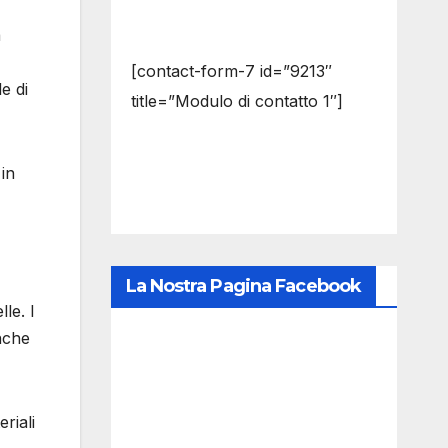
a
[contact-form-7 id=”9213″
e di
title=”Modulo di contatto 1″]
 in
La Nostra Pagina Facebook
le. I
anche
riali