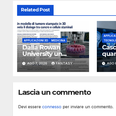
Related Post
APPLICA
APPLICAZIONI 3D
MEDICINA
TECNOL
Dalla Rowan
Casc
University un
quant
modello tumorale
cerv
AGO 7, 2026
FANTASY
AGO 
3D per studiare il
funz
dialogo tra cancro e
ME
cellule staminali
Lascia un commento
Devi essere
connesso
per inviare un commento.