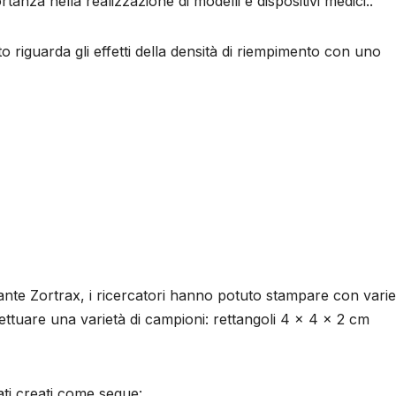
anza nella realizzazione di modelli e dispositivi medici..
nto riguarda gli effetti della densità di riempimento con uno
ante Zortrax, i ricercatori hanno potuto stampare con varie
ettuare una varietà di campioni: rettangoli 4 × 4 × 2 cm
tati creati come segue: