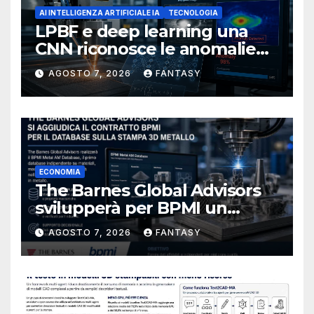
AI INTELLIGENZA ARTIFICIALE IA
TECNOLOGIA
LPBF e deep learning una
CNN riconosce le anomalie
del bagno di fusione
AGOSTO 7, 2026
FANTASY
ECONOMIA
The Barnes Global Advisors
svilupperà per BPMI un
database per la stampa 3D
AGOSTO 7, 2026
FANTASY
metallica destinata alla filiera
navale statunitense