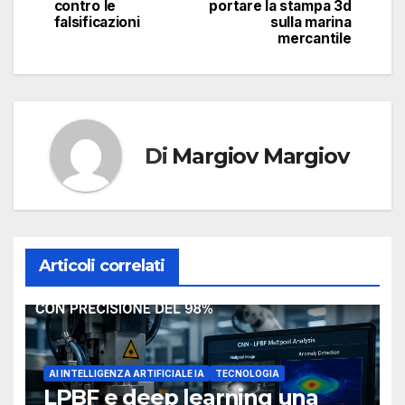
contro le
portare la stampa 3d
falsificazioni
sulla marina
mercantile
Di
Margiov Margiov
Articoli correlati
AI INTELLIGENZA ARTIFICIALE IA
TECNOLOGIA
LPBF e deep learning una