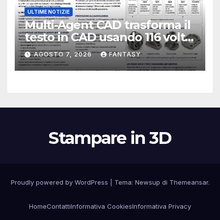
ULTIME NOTIZIE
Multi-Agent CAD trasforma il
testo in CAD usando 116 volte
meno token
AGOSTO 7, 2026
FANTASY
Stampare in 3D
Proudly powered by WordPress
|
Tema:
Newsup
di
Themeansar
.
Home
Contatti
Informativa Cookies
Informativa Privacy