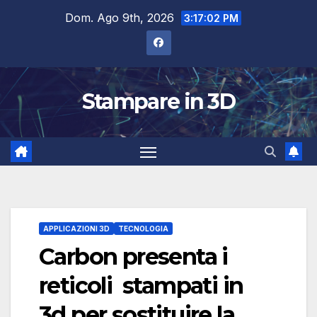
Salta
Dom. Ago 9th, 2026
3:17:03 PM
al
contenuto
Stampare in 3D
APPLICAZIONI 3D
TECNOLOGIA
Carbon presenta i
reticoli stampati in
3d per sostituire la