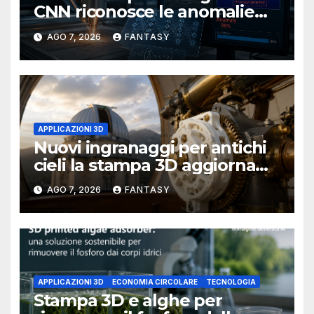
CNN riconosce le anomalie
del bagno di fusione
AGO 7, 2026
FANTASY
APPLICAZIONI 3D
Nuovi ingranaggi per antichi
cieli la stampa 3D aggiorna
un osservatorio del 1930 della
AGO 7, 2026
FANTASY
University of Arkansas at
Little Rock
APPLICAZIONI 3D
ECONOMIA CIRCOLARE
TECNOLOGIA
Stampa 3D e alghe per