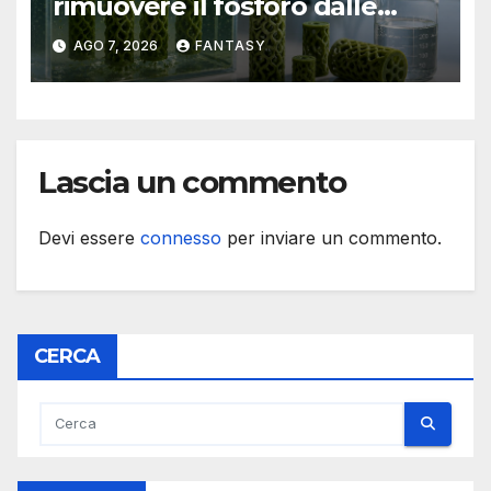
rimuovere il fosforo dalle
acque il progetto della
AGO 7, 2026
FANTASY
Florida Atlantic University
Lascia un commento
Devi essere
connesso
per inviare un commento.
CERCA