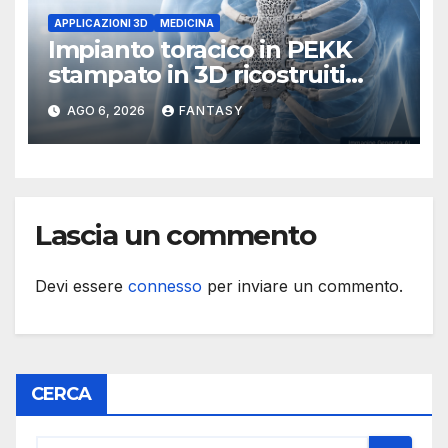
APPLICAZIONI 3D
MEDICINA
Impianto toracico in PEKK
stampato in 3D ricostruiti
sterno e costole dopo un
AGO 6, 2026
FANTASY
tumore raro
Lascia un commento
Devi essere
connesso
per inviare un commento.
CERCA