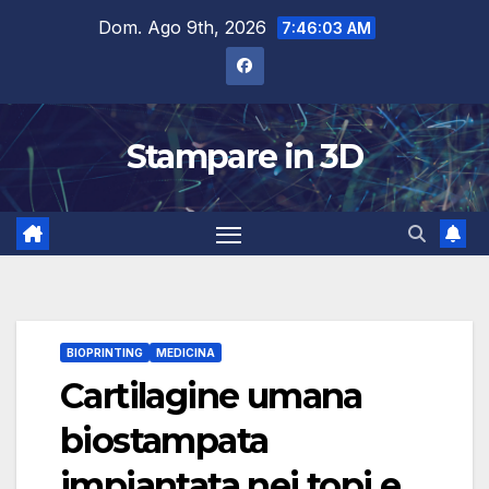
Salta
Dom. Ago 9th, 2026
7:46:04 AM
al
contenuto
Stampare in 3D
BIOPRINTING
MEDICINA
Cartilagine umana
biostampata
impiantata nei topi e