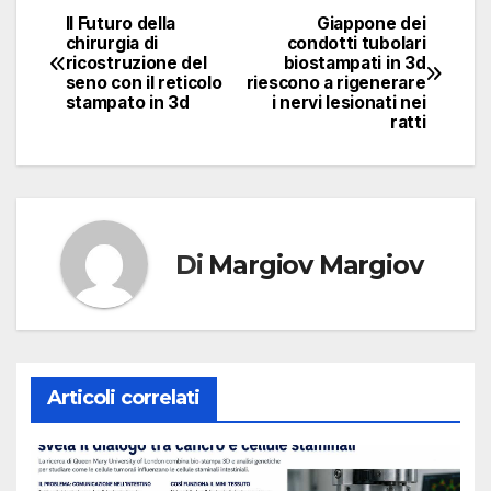
Il Futuro della
Giappone dei
Navigazione
chirurgia di
condotti tubolari
ricostruzione del
biostampati in 3d
articoli
seno con il reticolo
riescono a rigenerare
stampato in 3d
i nervi lesionati nei
ratti
Di
Margiov Margiov
Articoli correlati