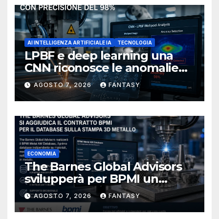
AI INTELLIGENZA ARTIFICIALE IA
TECNOLOGIA
LPBF e deep learning una
CNN riconosce le anomalie
del bagno di fusione
AGOSTO 7, 2026
FANTASY
ECONOMIA
The Barnes Global Advisors
svilupperà per BPMI un
database per la stampa 3D
AGOSTO 7, 2026
FANTASY
metallica destinata alla filiera
navale statunitense