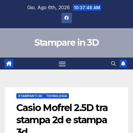
Salta
Gio. Ago 6th, 2026
10:37:49 AM
al
contenuto
Stampare in 3D
STAMPANTI 3D
TECNOLOGIA
Casio Mofrel 2.5D tra
stampa 2d e stampa
3d