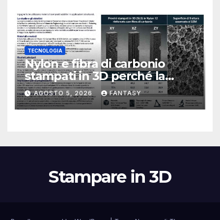
TECNOLOGIA
Nylon e fibra di carbonio
stampati in 3D perché la
resistenza agli urti dipende
AGOSTO 5, 2026
FANTASY
dal processo
Stampare in 3D