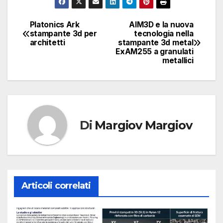
Platonics Ark
AIM3D e la nuova
Navigazione
stampante 3d per
tecnologia nella
architetti
stampante 3d metal
articoli
ExAM255 a granulati
metallici
Di
Margiov Margiov
Articoli correlati