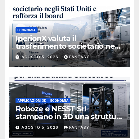
ECONOMIA
IperionX valuta il
trasferimento societario negli
Stati Uniti e rafforza il board,
AGOSTO 5, 2026
FANTASY
ha nominato Michael J.
Loparco amministratore
indipendente non esecutivo
APPLICAZIONI 3D
ECONOMIA
Roboze e NESST Srl
stampano in 3D una struttura
CubeSat 3U in Carbon PEEK
AGOSTO 5, 2026
FANTASY