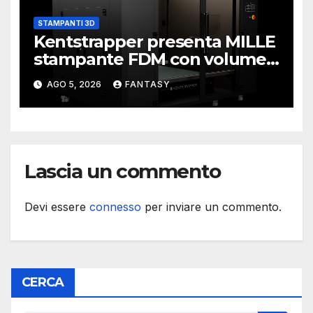
STAMPANTI 3D
Kentstrapper presenta MILLE
stampante FDM con volume
di stampa da un metro cubo
AGO 5, 2026
FANTASY
Lascia un commento
Devi essere
connesso
per inviare un commento.
CERCA