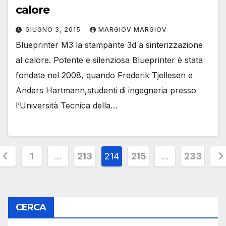
calore
GIUGNO 3, 2015
MARGIOV MARGIOV
Blueprinter M3 la stampante 3d a sinterizzazione
al calore. Potente e silenziosa Blueprinter è stata
fondata nel 2008, quando Frederik Tjellesen e
Anders Hartmann,studenti di ingegneria presso
l’Università Tecnica della…
Paginazione
1
…
213
214
215
…
233
egli
rticoli
CERCA