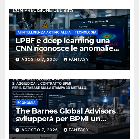
AI INTELLIGENZA ARTIFICIALE IA
TECNOLOGIA
LPBF e deep learning una
CNN riconosce le anomalie
del bagno di fusione
AGOSTO 7, 2026
FANTASY
ECONOMIA
The Barnes Global Advisors
svilupperà per BPMI un
database per la stampa 3D
AGOSTO 7, 2026
FANTASY
metallica destinata alla filiera