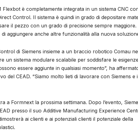
AM Flexbot è completamente integrata in un sistema CNC con
t Control. Il sistema è quindi in grado di depositare mate
resare il pezzo con un grado di precisione sempre maggiore.
di aggiungere anche altre funzionalità alla nuova soluzion
ontrol di Siemens insieme a un braccio robotico Comau ne
ire un sistema modulare scalabile per soddisfare le esigenze
 possono essere aggiunte in qualsiasi momento”, ha affermat
vo del CEAD. “Siamo molto lieti di lavorare con Siemens e i
ra a Formnext la prossima settimana. Dopo l’evento, Siem
 CEAD presso il suo Additive Manufacturing Experience Cent
strerà ai clienti e ai potenziali clienti il ​​potenziale della
astici.