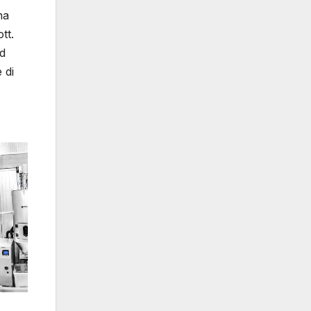
na
tt.
nd
 di