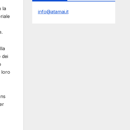
 la
info@atamai.it
riale
e.
lla
 dei
o
 loro
ens
er