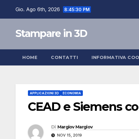
Salta
Gio. Ago 6th, 2026
8:45:31 PM
al
contenuto
Stampare in 3D
HOME
CONTATTI
INFORMATIVA COO
APPLICAZIONI 3D
ECONOMIA
CEAD e Siemens c
Di
Margiov Margiov
NOV 15, 2019