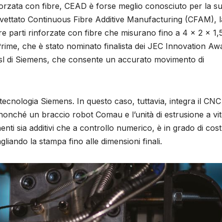
forzata con fibre, CEAD è forse meglio conosciuto per la s
ettato Continuous Fibre Additive Manufacturing (CFAM), l
e parti rinforzate con fibre che misurano fino a 4 x 2 x 1,
 Prime, che è stato nominato finalista dei JEC Innovation Aw
 sl di Siemens, che consente un accurato movimento di
ecnologia Siemens. In questo caso, tuttavia, integra il CNC
onché un braccio robot Comau e l’unità di estrusione a vi
i sia additivi che a controllo numerico, è in grado di cost
liando la stampa fino alle dimensioni finali.