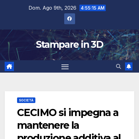
Salta
Dom. Ago 9th, 2026
4:55:16 AM
al
contenuto
Stampare in 3D
SOCIETÀ
CECIMO si impegna a
mantenere la
produzione additiva al