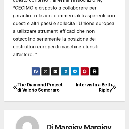
questo contesto”, afferma l’associazione,
“CECIMO è disposto a collaborare per
garantire relazioni commerciali trasparenti con
questi e altri paesi e sollecita l’Unione europea
a utilizzare strumenti efficaci che non
ostacolino seriamente la posizione dei
costruttori europei di macchine utensili
all’estero. ”
The Diamond Project
Intervista a Beth
Navigazione
di Valerio Semeraro
Ripley
articoli
Di
Margiov Margiov