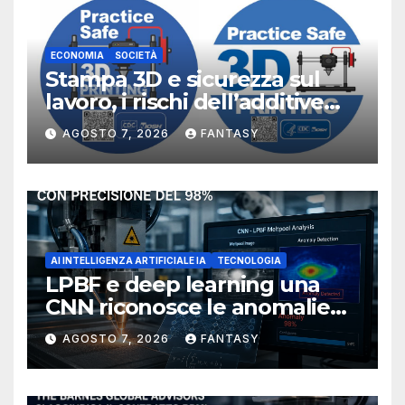
ECONOMIA
SOCIETÀ
Stampa 3D e sicurezza sul
lavoro, i rischi dell’additive
manufacturing secondo
AGOSTO 7, 2026
FANTASY
NIOSH
AI INTELLIGENZA ARTIFICIALE IA
TECNOLOGIA
LPBF e deep learning una
CNN riconosce le anomalie
del bagno di fusione
AGOSTO 7, 2026
FANTASY