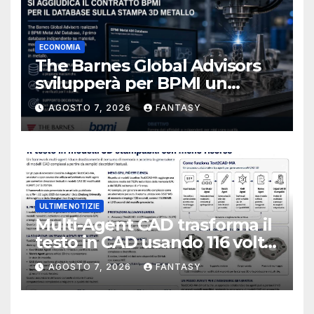
ECONOMIA
The Barnes Global Advisors
svilupperà per BPMI un
database per la stampa 3D
AGOSTO 7, 2026
FANTASY
metallica destinata alla filiera
navale statunitense
ULTIME NOTIZIE
Multi-Agent CAD trasforma il
testo in CAD usando 116 volte
meno token
AGOSTO 7, 2026
FANTASY