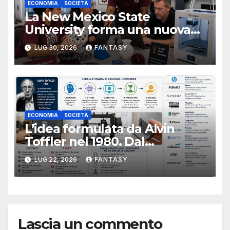
ECONOMIA
SOCIETÀ
La New Mexico State
University forma una nuova
classe di docenti sulla stampa
LUG 30, 2026
FANTASY
3D
ECONOMIA
SOCIETÀ
L’idea formulata da Alvin
Toffler nel 1980. Dal
consumatore al prosumer,
LUG 22, 2026
FANTASY
come intelligenza artificiale e
stampa 3D possono cambiare
la produzione personale
Lascia un commento