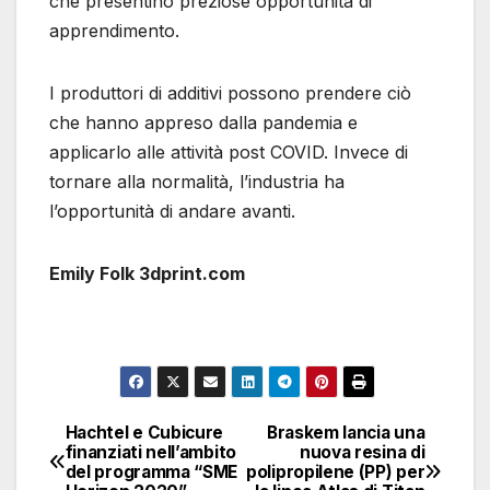
che presentino preziose opportunità di
apprendimento.
I produttori di additivi possono prendere ciò
che hanno appreso dalla pandemia e
applicarlo alle attività post COVID. Invece di
tornare alla normalità, l’industria ha
l’opportunità di andare avanti.
Emily Folk 3dprint.com
Hachtel e Cubicure
Braskem lancia una
Navigazione
finanziati nell’ambito
nuova resina di
del programma “SME
polipropilene (PP) per
articoli