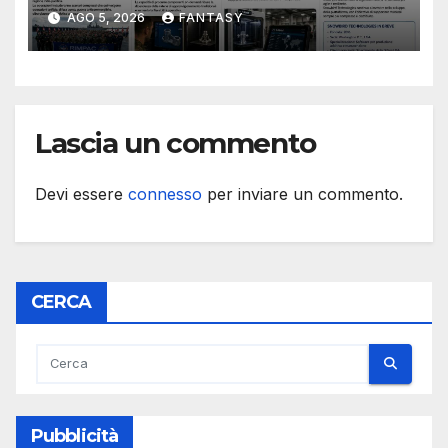
Essex e Schofield Barracks
AGO 5, 2026
FANTASY
Lascia un commento
Devi essere
connesso
per inviare un commento.
CERCA
Pubblicità