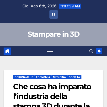
Salta
Gio. Ago 6th, 2026
11:07:40 AM
al
contenuto
Stampare in 3D
CORONAVIRUS
ECONOMIA
MEDICINA
SOCIETÀ
Che cosa ha imparato
l’industria della
stampa 3D durante la