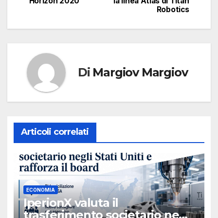
Horizon 2020”
la linea Atlas di Titan
Robotics
Di
Margiov Margiov
Articoli correlati
ECONOMIA
IperionX valuta il
trasferimento societario negli