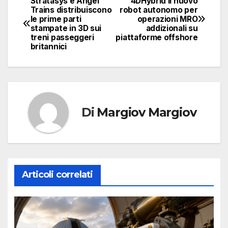
Stratasys e Angel
4DHybrid Il nuovo
Navigazione
Trains distribuiscono
robot autonomo per
le prime parti
operazioni MRO
articoli
stampate in 3D sui
addizionali su
treni passeggeri
piattaforme offshore
britannici
Di
Margiov Margiov
Articoli correlati