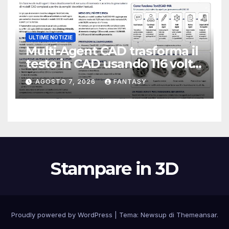
ULTIME NOTIZIE
Multi-Agent CAD trasforma il
testo in CAD usando 116 volte
meno token
AGOSTO 7, 2026
FANTASY
Stampare in 3D
Proudly powered by WordPress
|
Tema:
Newsup
di
Themeansar
.