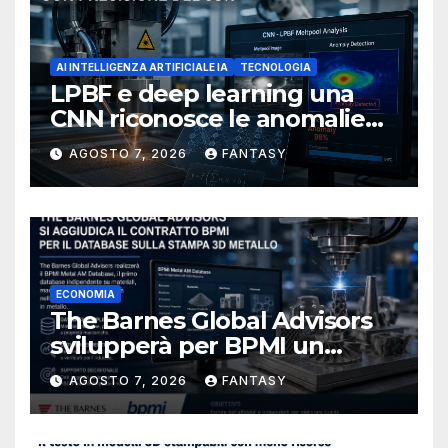
AI INTELLIGENZA ARTIFICIALE IA
TECNOLOGIA
LPBF e deep learning una
CNN riconosce le anomalie
del bagno di fusione
AGOSTO 7, 2026
FANTASY
ECONOMIA
The Barnes Global Advisors
svilupperà per BPMI un
database per la stampa 3D
AGOSTO 7, 2026
FANTASY
metallica destinata alla filiera
navale statunitense