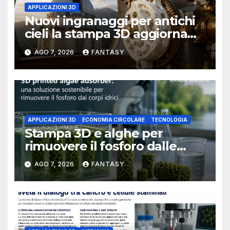
APPLICAZIONI 3D
Nuovi ingranaggi per antichi
cieli la stampa 3D aggiorna
un osservatorio del 1930 della
AGO 7, 2026
FANTASY
University of Arkansas at
Little Rock
APPLICAZIONI 3D
ECONOMIA CIRCOLARE
TECNOLOGIA
Stampa 3D e alghe per
rimuovere il fosforo dalle
acque il progetto della
AGO 7, 2026
FANTASY
Florida Atlantic University