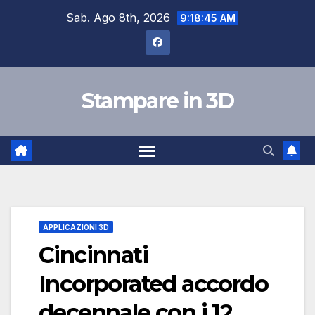
Salta
Sab. Ago 8th, 2026
9:18:46 AM
al
contenuto
Stampare in 3D
APPLICAZIONI 3D
Cincinnati
Incorporated accordo
decennale con i 12