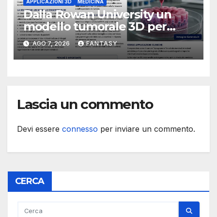
APPLICAZIONI 3D
MEDICINA
Dalla Rowan University un
modello tumorale 3D per
studiare il dialogo tra cancro
AGO 7, 2026
FANTASY
e cellule staminali
Lascia un commento
Devi essere
connesso
per inviare un commento.
CERCA