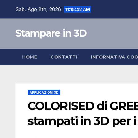
Salta
Sab. Ago 8th, 2026
11:15:43 AM
al
contenuto
Stampare in 3D
HOME
CONTATTI
INFORMATIVA COO
APPLICAZIONI 3D
COLORISED di GREEN
stampati in 3D per i s