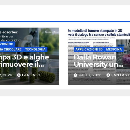
ZIONI 3D
A CIRCOLARE
TECNOLOGIA
APPLICAZIONI 3D
MEDICINA
pa 3D e alghe
Dalla Rowan
rimuovere il
University un
oro dalle acque
modello tumora
, 2026
FANTASY
AGO 7, 2026
FANTAS
rogetto della
3D per studiare i
ida Atlantic
dialogo tra canc
ersity
cellule staminali