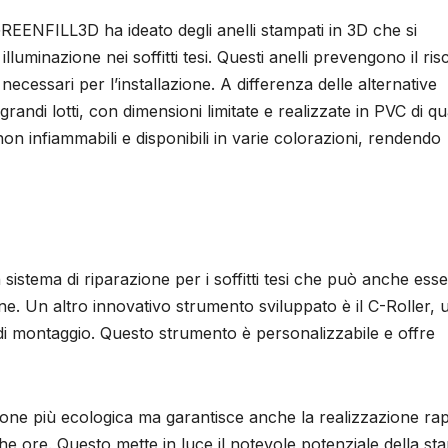
 GREENFILL3D ha ideato degli anelli stampati in 3D che si
illuminazione nei soffitti tesi. Questi anelli prevengono il ris
ri necessari per l’installazione. A differenza delle alternative
grandi lotti, con dimensioni limitate e realizzate in PVC di qu
non infiammabili e disponibili in varie colorazioni, rendendo
sistema di riparazione per i soffitti tesi che può anche ess
one. Un altro innovativo strumento sviluppato è il C-Roller, u
ili di montaggio. Questo strumento è personalizzabile e offre
e più ecologica ma garantisce anche la realizzazione rap
che ore. Questo mette in luce il notevole potenziale della s