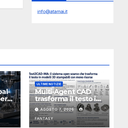
info@atamai.it
ULTIME NOTIZIE
bal
Multi-Agent CAD
perà
trasforma il testo in
CAD usando 116
AGOSTO 7, 2026
volte meno token
FANTASY
nata