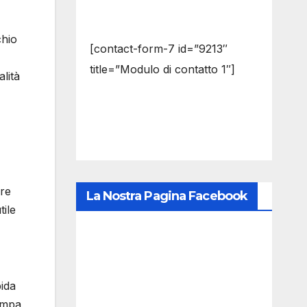
chio
[contact-form-7 id=”9213″
title=”Modulo di contatto 1″]
alità
ere
La Nostra Pagina Facebook
tile
ida
tampa