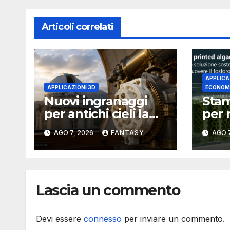
Articoli correlati
APPLICA
APPLICAZIONI 3D
ECONOMI
Nuovi ingranaggi
Stam
per antichi cieli la
per 
stampa 3D
fosf
AGO 7, 2026
FANTASY
AGO 7
aggiorna un
il p
osservatorio del
Flor
1930 della University
Univ
of Arkansas at Little
Lascia un commento
Rock
Devi essere
connesso
per inviare un commento.