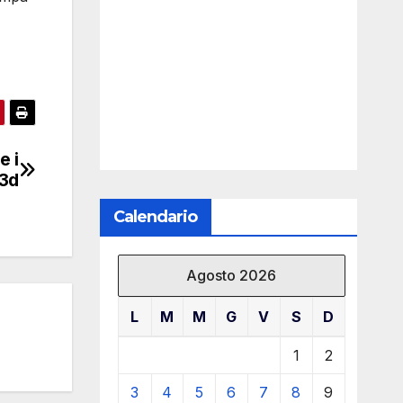
e i
 3d
Calendario
Agosto 2026
L
M
M
G
V
S
D
1
2
3
4
5
6
7
8
9