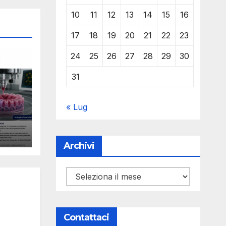
10
11
12
13
14
15
16
17
18
19
20
21
22
23
24
25
26
27
28
29
30
31
« Lug
le
Y
l
Archivi
ro e
Archivi
Contattaci