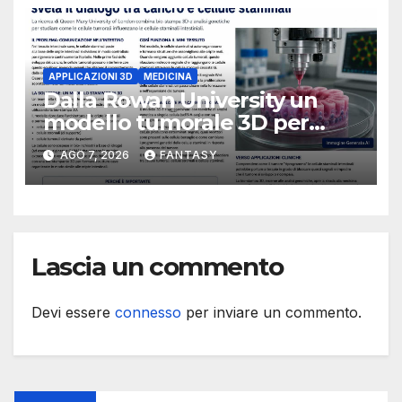
APPLICAZIONI 3D
MEDICINA
Dalla Rowan University un
modello tumorale 3D per
studiare il dialogo tra cancro
AGO 7, 2026
FANTASY
e cellule staminali
Lascia un commento
Devi essere
connesso
per inviare un commento.