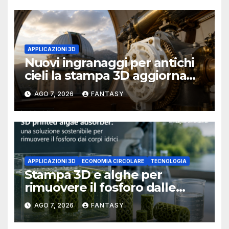
APPLICAZIONI 3D
Nuovi ingranaggi per antichi
cieli la stampa 3D aggiorna
un osservatorio del 1930 della
AGO 7, 2026
FANTASY
University of Arkansas at
Little Rock
APPLICAZIONI 3D
ECONOMIA CIRCOLARE
TECNOLOGIA
Stampa 3D e alghe per
rimuovere il fosforo dalle
acque il progetto della
AGO 7, 2026
FANTASY
Florida Atlantic University