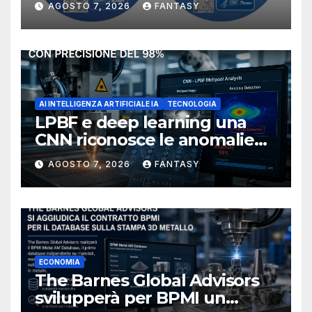
AGOSTO 7, 2026
FANTASY
NIOSH
AI INTELLIGENZA ARTIFICIALE IA
TECNOLOGIA
LPBF e deep learning una
CNN riconosce le anomalie
del bagno di fusione
AGOSTO 7, 2026
FANTASY
ECONOMIA
The Barnes Global Advisors
svilupperà per BPMI un