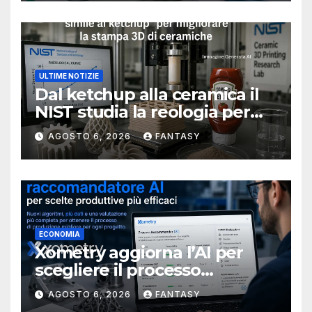
ULTIME NOTIZIE
Dal ketchup alla ceramica il
NIST studia la reologia per
rendere più affidabile la
AGOSTO 6, 2026
FANTASY
stampa 3D
ECONOMIA
Xometry aggiorna l’AI per
scegliere il processo
produttivo più adatto
AGOSTO 6, 2026
FANTASY