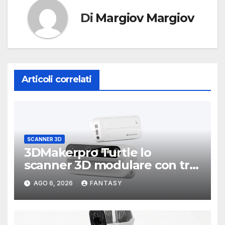
Di
Margiov Margiov
Articoli correlati
SCANNER 3D
3DMakerpro Turtle lo
scanner 3D modulare con tre
testine intercambiabili
AGO 6, 2026
FANTASY