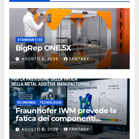
STAMPANTI 3D
BigRep ONE.5X
AGOSTO 6, 2026
FANTASY
ECONOMIA
TECNOLOGIA
Fraunhofer IWM prevede la
fatica dei componenti
metallici stampati in 3D
AGOSTO 6, 2026
FANTASY