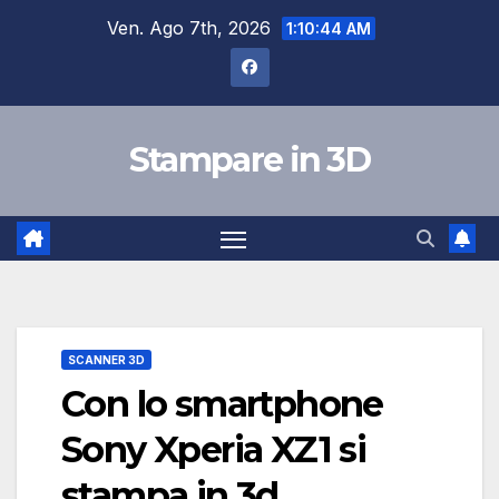
Salta
Ven. Ago 7th, 2026
1:10:45 AM
al
contenuto
Stampare in 3D
SCANNER 3D
Con lo smartphone
Sony Xperia XZ1 si
stampa in 3d