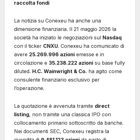
raccolta fondi
La notizia su Conexeu ha anche una
dimensione finanziaria. Il 21 maggio 2026 la
società ha iniziato le negoziazioni sul
Nasdaq
con il ticker
CNXU
. Conexeu ha comunicato di
avere
25.269.996 azioni
emesse e in
circolazione e
35.238.222 azioni
su base fully
diluted.
H.C. Wainwright & Co.
ha agito come
consulente finanziario esclusivo per
l’operazione.
La quotazione è avvenuta tramite
direct
listing
, non tramite una classica IPO con
collocamento primario sottoscritto da banche.
Nei documenti SEC, Conexeu registra la
rivendita di
9.481.123 azioni
da parte di