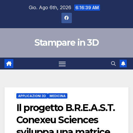
Salta
Gio. Ago 6th, 2026
6:16:40 AM
al
contenuto
Stampare in 3D
APPLICAZIONI 3D
MEDICINA
Il progetto B.R.E.A.S.T.
Conexeu Sciences
sviluppa una matrice