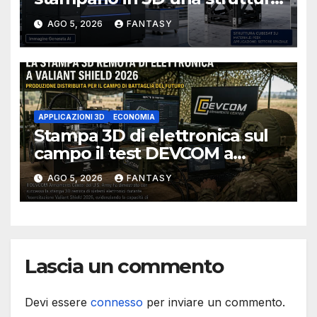
CubeSat 3U in Carbon PEEK
AGO 5, 2026
FANTASY
APPLICAZIONI 3D
ECONOMIA
Stampa 3D di elettronica sul
campo il test DEVCOM a
Valiant Shield 2026
AGO 5, 2026
FANTASY
Lascia un commento
Devi essere
connesso
per inviare un commento.