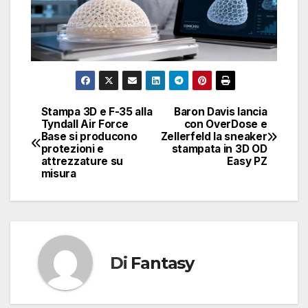
Stampa 3D e F-35 alla
Baron Davis lancia
Navigazione
Tyndall Air Force
con OverDose e
Base si producono
Zellerfeld la sneaker
articoli
protezioni e
stampata in 3D OD
attrezzature su
Easy PZ
misura
Di
Fantasy