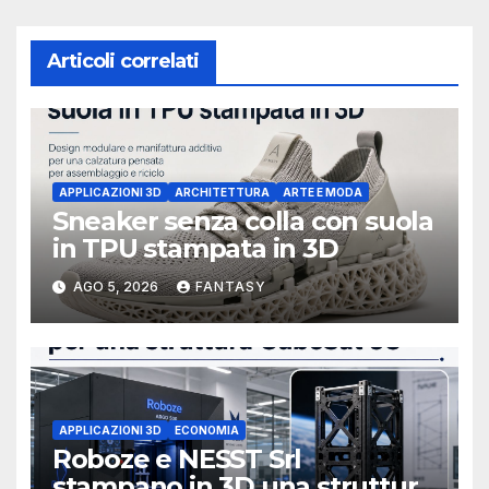
Articoli correlati
APPLICAZIONI 3D
ARCHITETTURA
ARTE E MODA
Sneaker senza colla con suola
in TPU stampata in 3D
AGO 5, 2026
FANTASY
APPLICAZIONI 3D
ECONOMIA
Roboze e NESST Srl
stampano in 3D una struttura