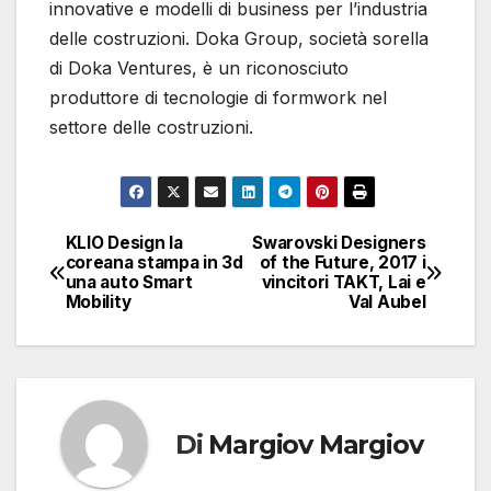
innovative e modelli di business per l’industria
delle costruzioni. Doka Group, società sorella
di Doka Ventures, è un riconosciuto
produttore di tecnologie di formwork nel
settore delle costruzioni.
KLIO Design la
Swarovski Designers
Navigazione
coreana stampa in 3d
of the Future, 2017 i
una auto Smart
vincitori TAKT, Lai e
articoli
Mobility
Val Aubel
Di
Margiov Margiov