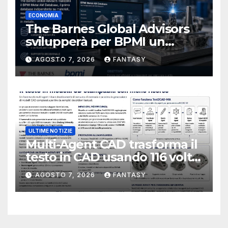
ECONOMIA
The Barnes Global Advisors
svilupperà per BPMI un
database per la stampa 3D
AGOSTO 7, 2026
FANTASY
metallica destinata alla filiera
navale statunitense
ULTIME NOTIZIE
Multi-Agent CAD trasforma il
testo in CAD usando 116 volte
meno token
AGOSTO 7, 2026
FANTASY