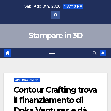
Salta
Sab. Ago 8th, 2026
1:37:17 PM
al
contenuto
Stampare in 3D
APPLICAZIONI 3D
Contour Crafting trova
il finanziamento di
Doka Ventures e dà