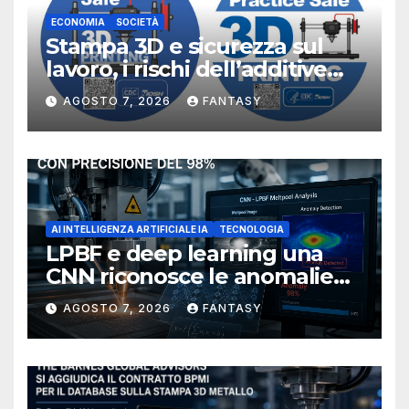
ECONOMIA
SOCIETÀ
Stampa 3D e sicurezza sul
lavoro, i rischi dell’additive
manufacturing secondo
AGOSTO 7, 2026
FANTASY
NIOSH
AI INTELLIGENZA ARTIFICIALE IA
TECNOLOGIA
LPBF e deep learning una
CNN riconosce le anomalie
del bagno di fusione
AGOSTO 7, 2026
FANTASY