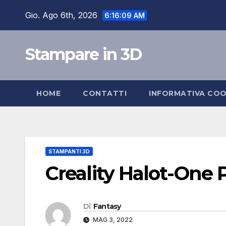
Salta
Gio. Ago 6th, 2026
6:16:10 AM
al
contenuto
Stampare in 3D
HOME
CONTATTI
INFORMATIVA COO
STAMPANTI 3D
Creality Halot-One 
Di
Fantasy
MAG 3, 2022