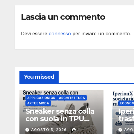
metro cubo
Lascia un commento
Devi essere
connesso
per inviare un commento.
You missed
APPLICAZIONI 3D
ARCHITETTURA
ARTE E MODA
ECONOM
Sneaker senza colla
Iper
con suola in TPU
tras
stampata in 3D
soci
AGOSTO 5, 2026
AGO
Uniti