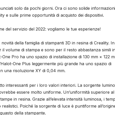
ciati solo da pochi giorni. Ora ci sono solide informazion
ty e sulle prime opportunità di acquisto dei dispositivi.
ne del servizio del 2022: vogliamo le tue esperienze!
vità della famiglia di stampanti 3D in resina di Creality. In
er il volume di stampa e sono per il resto abbastanza simili i
lot-One Pro ha uno spazio di installazione di 130 mm × 122 
’Halot-One Plus leggermente più grande ha uno spazio di
n una risoluzione XY di 0,04 mm.
interessanti per i loro valori interiori. La sorgente lumino
ovrebbe essere molto uniforme. Un’uniformità superiore a
stampe in resina. Grazie all’elevata intensità luminosa, i temp
ealistici. Poiché la sorgente di luce è puntiforme all’origin
l guasto della stampante.