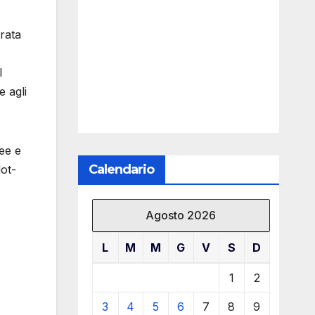
rata
l
e agli
ee e
Calendario
lot-
Agosto 2026
L
M
M
G
V
S
D
1
2
3
4
5
6
7
8
9