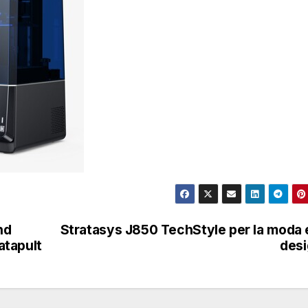
nd
Stratasys J850 TechStyle per la moda e
atapult
des