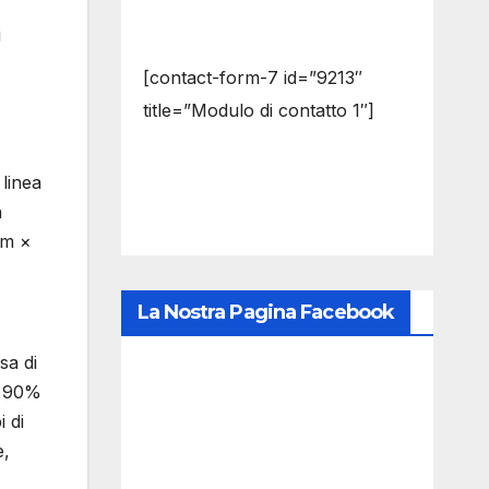
i
[contact-form-7 id=”9213″
title=”Modulo di contatto 1″]
 linea
n
mm ×
La Nostra Pagina Facebook
sa di
l 90%
i di
e,