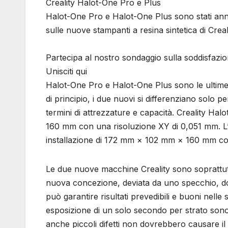
Creality Halot-One Pro e Plus
Halot-One Pro e Halot-One Plus sono stati annun
sulle nuove stampanti a resina sintetica di Creali
Partecipa al nostro sondaggio sulla soddisfazio
Unisciti qui
Halot-One Pro e Halot-One Plus sono le ultime no
di principio, i due nuovi si differenziano solo p
termini di attrezzature e capacità. Creality Ha
160 mm con una risoluzione XY di 0,051 mm. L
installazione di 172 mm × 102 mm × 160 mm co
Le due nuove macchine Creality sono soprattutto 
nuova concezione, deviata da uno specchio, d
può garantire risultati prevedibili e buoni nelle 
esposizione di un solo secondo per strato sono r
anche piccoli difetti non dovrebbero causare i