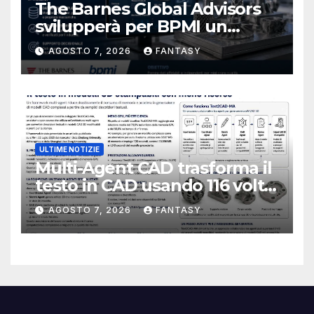
The Barnes Global Advisors
svilupperà per BPMI un
database per la stampa 3D
AGOSTO 7, 2026
FANTASY
metallica destinata alla filiera
navale statunitense
ULTIME NOTIZIE
Multi-Agent CAD trasforma il
testo in CAD usando 116 volte
meno token
AGOSTO 7, 2026
FANTASY