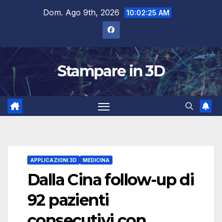
Salta
Dom. Ago 9th, 2026
10:02:26 AM
al
contenuto
Stampare in 3D
APPLICAZIONI 3D
MEDICINA
Dalla Cina follow-up di
92 pazienti
consecutivi con