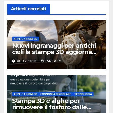
Articoli correlati
APPLICAZIONI 3D
Nuovi ingranaggi per antichi
cieli la stampa 3D aggiorna
un osservatorio del 1930 della
AGO 7, 2026
FANTASY
University of Arkansas at
Little Rock
APPLICAZIONI 3D
ECONOMIA CIRCOLARE
TECNOLOGIA
Stampa 3D e alghe per
rimuovere il fosforo dalle