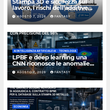
Stampa 3D e sicurezza sul
lavoro, i rischi dell’additive
manufacturing secondo
AGOSTO 7, 2026
FANTASY
NIOSH
AI INTELLIGENZA ARTIFICIALE IA
TECNOLOGIA
LPBF e deep learning una
CNN riconosce le anomalie
del bagno di fusione
AGOSTO 7, 2026
FANTASY
ECONOMIA