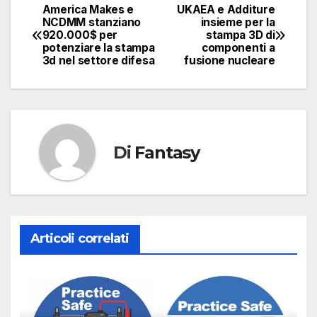
America Makes e
UKAEA e Additure
Navigazione
NCDMM stanziano
insieme per la
920.000$ per
stampa 3D di
articoli
potenziare la stampa
componenti a
3d nel settore difesa
fusione nucleare
Di
Fantasy
Articoli correlati