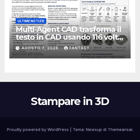
ULTIME NOTIZIE
Multi-Agent CAD trasforma il
testo in CAD usando 116 volte
meno token
AGOSTO 7, 2026
FANTASY
Stampare in 3D
Proudly powered by WordPress
|
Tema:
Newsup
di
Themeansar
.