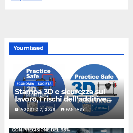
You missed
ECONOMIA
SOCIETÀ
Stampa 3D e sicurezza sul
lavoro, i rischi dell’additive
manufacturing secondo
AGOSTO 7, 2026
FANTASY
NIOSH