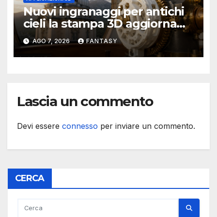
Nuovi ingranaggi per antichi
cieli la stampa 3D aggiorna
un osservatorio del 1930 della
AGO 7, 2026
FANTASY
University of Arkansas at
Little Rock
Lascia un commento
Devi essere
connesso
per inviare un commento.
CERCA