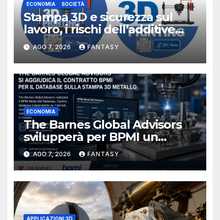
ECONOMIA
SOCIETÀ
Stampa 3D e sicurezza sul
lavoro, i rischi dell’additive
manufacturing secondo
AGO 7, 2026
FANTASY
NIOSH
ECONOMIA
The Barnes Global Advisors
svilupperà per BPMI un
database per la stampa 3D
AGO 7, 2026
FANTASY
metallica destinata alla filiera
navale statunitense
APPLICAZIONI 3D