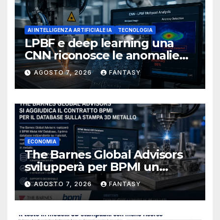
AI INTELLIGENZA ARTIFICIALE IA
TECNOLOGIA
LPBF e deep learning una
CNN riconosce le anomalie
del bagno di fusione
AGOSTO 7, 2026
FANTASY
ECONOMIA
The Barnes Global Advisors
svilupperà per BPMI un
database per la stampa 3D
AGOSTO 7, 2026
FANTASY
metallica destinata alla filiera
navale statunitense