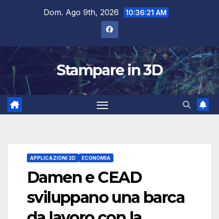
Salta
Dom. Ago 9th, 2026
10:36:22 AM
al
contenuto
Stampare in 3D
APPLICAZIONI 3D
ECONOMIA
Damen e CEAD
sviluppano una barca
da lavoro con la