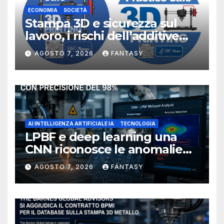
ECONOMIA
SOCIETÀ
Stampa 3D e sicurezza sul
lavoro, i rischi dell’additive
manufacturing secondo
AGOSTO 7, 2026
FANTASY
NIOSH
AI INTELLIGENZA ARTIFICIALE IA
TECNOLOGIA
LPBF e deep learning una
CNN riconosce le anomalie
del bagno di fusione
AGOSTO 7, 2026
FANTASY