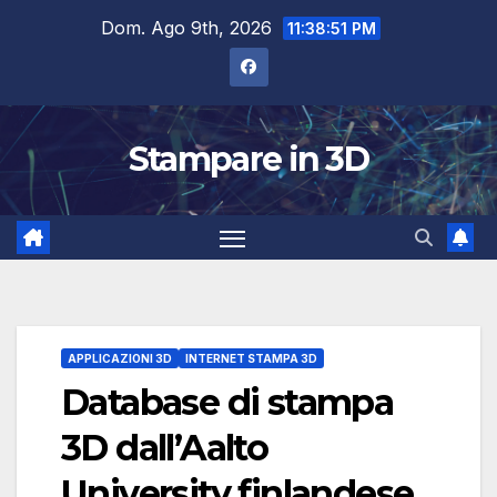
Salta
Dom. Ago 9th, 2026
11:38:52 PM
al
contenuto
Stampare in 3D
APPLICAZIONI 3D
INTERNET STAMPA 3D
Database di stampa
3D dall’Aalto
University finlandese