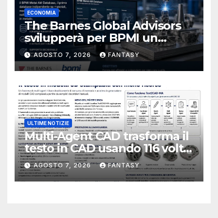
ECONOMIA
The Barnes Global Advisors
svilupperà per BPMI un
database per la stampa 3D
AGOSTO 7, 2026
FANTASY
metallica destinata alla filiera
navale statunitense
ULTIME NOTIZIE
Multi-Agent CAD trasforma il
testo in CAD usando 116 volte
meno token
AGOSTO 7, 2026
FANTASY