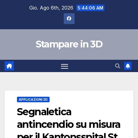
Salta
Gio. Ago 6th, 2026
5:44:07 AM
al
contenuto
Stampare in 3D
APPLICAZIONI 3D
Segnaletica
antincendio su misura
per il Kantonsspital St.