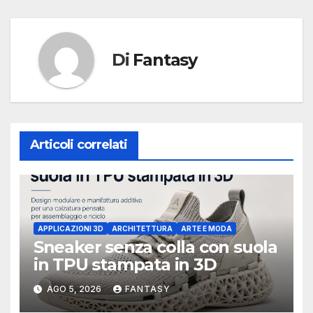
Di
Fantasy
Articoli correlati
APPLICAZIONI 3D
ARCHITETTURA
ARTE E MODA
Sneaker senza colla con suola
in TPU stampata in 3D
AGO 5, 2026
FANTASY