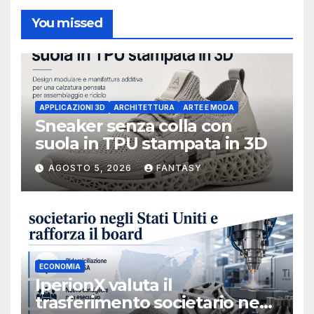
You missed
APPLICAZIONI 3D
ARCHITETTURA
ARTE E MODA
Sneaker senza colla con
suola in TPU stampata in 3D
AGOSTO 5, 2026
FANTASY
ECONOMIA
IperionX valuta il
trasferimento societario negli