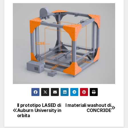
Il prototipo LASED di
I materiali washout di
Navigazione
Auburn University in
CONCR3DE
orbita
articoli