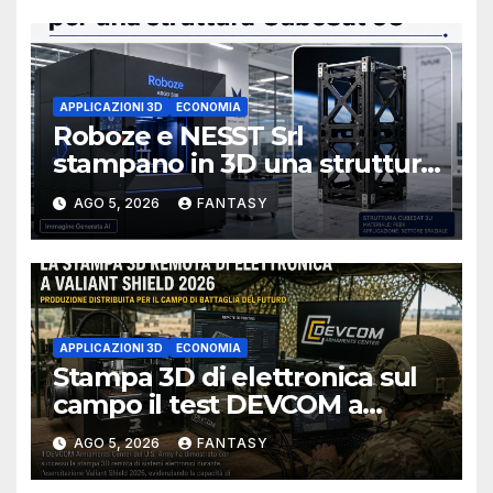
APPLICAZIONI 3D
ECONOMIA
Roboze e NESST Srl
stampano in 3D una struttura
CubeSat 3U in Carbon PEEK
AGO 5, 2026
FANTASY
APPLICAZIONI 3D
ECONOMIA
Stampa 3D di elettronica sul
campo il test DEVCOM a
Valiant Shield 2026
AGO 5, 2026
FANTASY