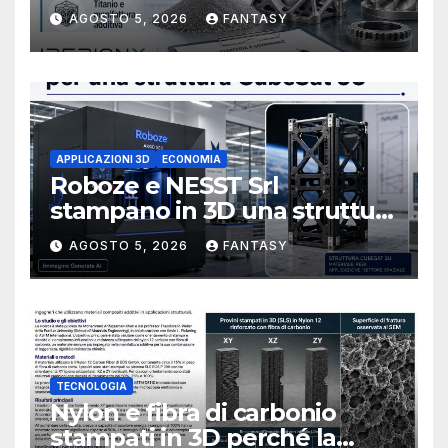
Stati Uniti e rafforza il board,
AGOSTO 5, 2026
FANTASY
ha nominato Michael J.
Loparco amministratore
indipendente non esecutivo
APPLICAZIONI 3D
ECONOMIA
Roboze e NESST Srl
stampano in 3D una struttura
CubeSat 3U in Carbon PEEK
AGOSTO 5, 2026
FANTASY
TECNOLOGIA
Nylon e fibra di carbonio
stampati in 3D perché la