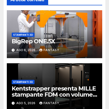
STAMPANTI 3D
BigRep ONE.5X
AGO 6, 2026
FANTASY
STAMPANTI 3D
Kentstrapper presenta MILLE
stampante FDM con volume
di stampa da un metro cubo
AGO 5, 2026
FANTASY