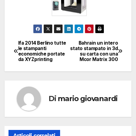
Ifa 2014 Berlino tutte
Bahrain un intero
Navigazione
le stampanti
stato stampato in 3d
economiche portate
su carta con una
articoli
da XYZprinting
Mcor Matrix 300
Di
mario giovanardi
Articoli correlati