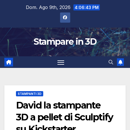
Salta
Dom. Ago 9th, 2026
4:06:44 PM
al
contenuto
Stampare in 3D
STAMPANTI 3D
David la stampante
3D a pellet di Sculptify
su Kickstarter