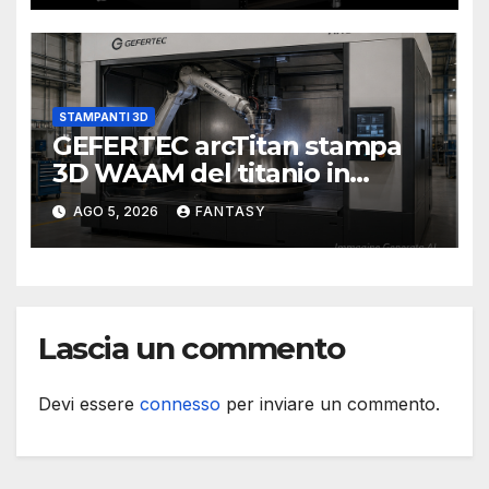
STAMPANTI 3D
GEFERTEC arcTitan stampa
3D WAAM del titanio in
camera inerte
AGO 5, 2026
FANTASY
Lascia un commento
Devi essere
connesso
per inviare un commento.