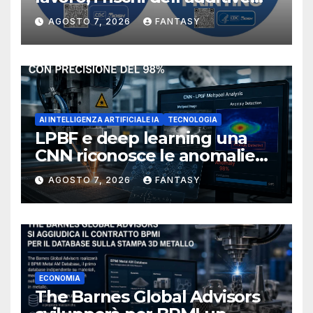
manufacturing secondo
AGOSTO 7, 2026
FANTASY
NIOSH
AI INTELLIGENZA ARTIFICIALE IA
TECNOLOGIA
LPBF e deep learning una
CNN riconosce le anomalie
del bagno di fusione
AGOSTO 7, 2026
FANTASY
ECONOMIA
The Barnes Global Advisors